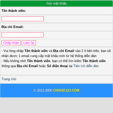
Gửi mật khẩu
Tên thành viên:
Địa chỉ Email:
- Vui lòng nhập
Tên thành viên
và
Địa chỉ Email
vào 2 ô bên trên, bạn sẽ
nhận được 1 email cung cấp mật khẩu mới từ hệ thống diễn đàn
- Nếu không nhớ
Tên thành viên
, bạn có thể tìm kiếm
Tên thành viên
thông qua
Địa chỉ Email
hoặc
Số điện thoại
tại
Tiện ích diễn đàn
Trang chủ
© 2012-3000
CHIASE123.COM