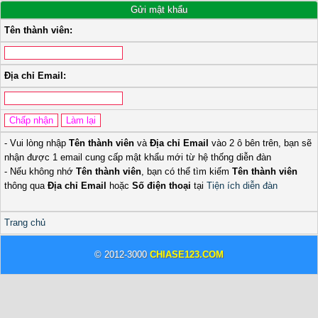
Gửi mật khẩu
Tên thành viên:
Địa chỉ Email:
- Vui lòng nhập
Tên thành viên
và
Địa chỉ Email
vào 2 ô bên trên, bạn sẽ
nhận được 1 email cung cấp mật khẩu mới từ hệ thống diễn đàn
- Nếu không nhớ
Tên thành viên
, bạn có thể tìm kiếm
Tên thành viên
thông qua
Địa chỉ Email
hoặc
Số điện thoại
tại
Tiện ích diễn đàn
Trang chủ
© 2012-3000
CHIASE123.COM