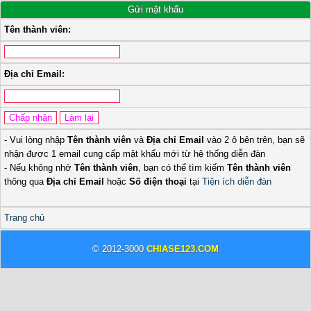
Gửi mật khẩu
Tên thành viên:
Địa chỉ Email:
- Vui lòng nhập
Tên thành viên
và
Địa chỉ Email
vào 2 ô bên trên, bạn sẽ
nhận được 1 email cung cấp mật khẩu mới từ hệ thống diễn đàn
- Nếu không nhớ
Tên thành viên
, bạn có thể tìm kiếm
Tên thành viên
thông qua
Địa chỉ Email
hoặc
Số điện thoại
tại
Tiện ích diễn đàn
Trang chủ
© 2012-3000
CHIASE123.COM