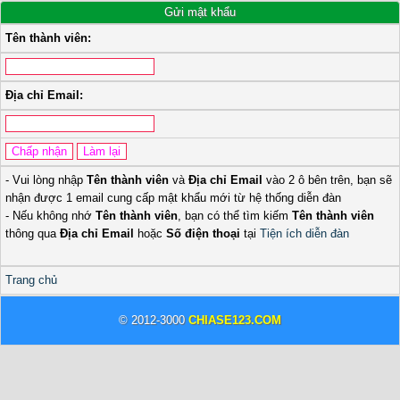
Gửi mật khẩu
Tên thành viên:
Địa chỉ Email:
- Vui lòng nhập
Tên thành viên
và
Địa chỉ Email
vào 2 ô bên trên, bạn sẽ
nhận được 1 email cung cấp mật khẩu mới từ hệ thống diễn đàn
- Nếu không nhớ
Tên thành viên
, bạn có thể tìm kiếm
Tên thành viên
thông qua
Địa chỉ Email
hoặc
Số điện thoại
tại
Tiện ích diễn đàn
Trang chủ
© 2012-3000
CHIASE123.COM