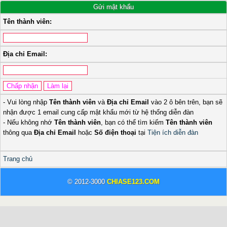
Gửi mật khẩu
Tên thành viên:
Địa chỉ Email:
- Vui lòng nhập
Tên thành viên
và
Địa chỉ Email
vào 2 ô bên trên, bạn sẽ
nhận được 1 email cung cấp mật khẩu mới từ hệ thống diễn đàn
- Nếu không nhớ
Tên thành viên
, bạn có thể tìm kiếm
Tên thành viên
thông qua
Địa chỉ Email
hoặc
Số điện thoại
tại
Tiện ích diễn đàn
Trang chủ
© 2012-3000
CHIASE123.COM