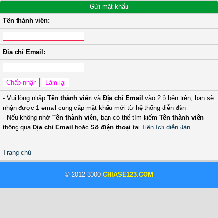
Gửi mật khẩu
Tên thành viên:
Địa chỉ Email:
- Vui lòng nhập
Tên thành viên
và
Địa chỉ Email
vào 2 ô bên trên, bạn sẽ
nhận được 1 email cung cấp mật khẩu mới từ hệ thống diễn đàn
- Nếu không nhớ
Tên thành viên
, bạn có thể tìm kiếm
Tên thành viên
thông qua
Địa chỉ Email
hoặc
Số điện thoại
tại
Tiện ích diễn đàn
Trang chủ
© 2012-3000
CHIASE123.COM