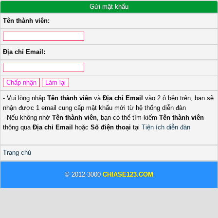
Gửi mật khẩu
Tên thành viên:
Địa chỉ Email:
- Vui lòng nhập
Tên thành viên
và
Địa chỉ Email
vào 2 ô bên trên, bạn sẽ
nhận được 1 email cung cấp mật khẩu mới từ hệ thống diễn đàn
- Nếu không nhớ
Tên thành viên
, bạn có thể tìm kiếm
Tên thành viên
thông qua
Địa chỉ Email
hoặc
Số điện thoại
tại
Tiện ích diễn đàn
Trang chủ
© 2012-3000
CHIASE123.COM