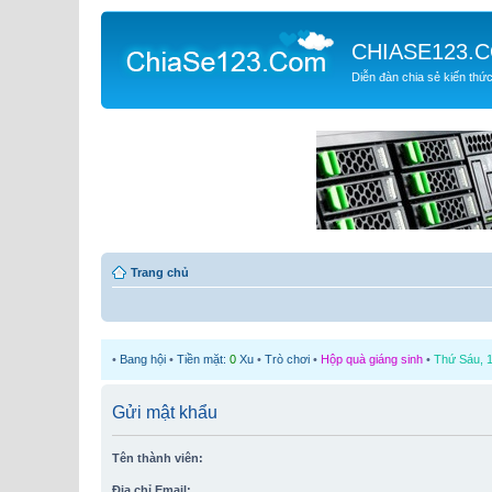
CHIASE123.
Diễn đàn chia sẻ kiến thứ
Trang chủ
•
Bang hội
•
Tiền mặt:
0
Xu
•
Trò chơi
•
Hộp quà giáng sinh
•
Thứ Sáu, 1
Gửi mật khẩu
Tên thành viên:
Địa chỉ Email: