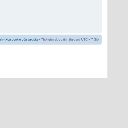
nh
•
Xoá cookie của website
• Thời gian được tính theo giờ UTC + 7 Giờ