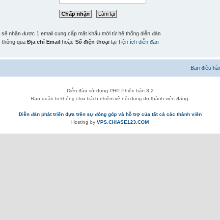
n sẽ nhận được 1 email cung cấp mật khẩu mới từ hệ thống diễn đàn
n
thông qua
Địa chỉ Email
hoặc
Số điện thoại
tại
Tiện ích diễn đàn
Ban điều hà
Diễn đàn sử dụng PHP Phiên bản 8.2
Ban quản trị không chịu trách nhiệm về nội dung do thành viên đăng.
Diễn đàn phát triển dựa trên sự đóng góp và hỗ trợ của tất cả các thành viên
Hosting by
VPS.CHIASE123.COM