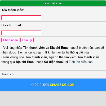
Gửi mật khẩu
Tên thành viên:
Địa chỉ Email:
- Vui lòng nhập
Tên thành viên
và
Địa chỉ Email
vào 2 ô bên trên, bạn sẽ
nhận được 1 email cung cấp mật khẩu mới từ hệ thống diễn đàn
- Nếu không nhớ
Tên thành viên
, bạn có thể tìm kiếm
Tên thành viên
thông qua
Địa chỉ Email
hoặc
Số điện thoại
tại
Tiện ích diễn đàn
Trang chủ
© 2012-3000
CHIASE123.COM