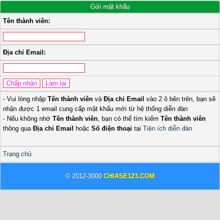
Gửi mật khẩu
Tên thành viên:
Địa chỉ Email:
- Vui lòng nhập
Tên thành viên
và
Địa chỉ Email
vào 2 ô bên trên, bạn sẽ
nhận được 1 email cung cấp mật khẩu mới từ hệ thống diễn đàn
- Nếu không nhớ
Tên thành viên
, bạn có thể tìm kiếm
Tên thành viên
thông qua
Địa chỉ Email
hoặc
Số điện thoại
tại
Tiện ích diễn đàn
Trang chủ
© 2012-3000
CHIASE123.COM