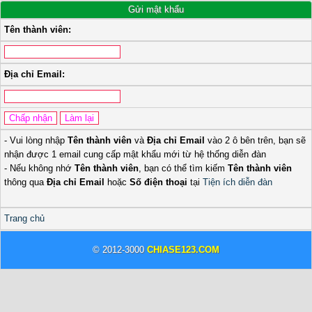
Gửi mật khẩu
Tên thành viên:
Địa chỉ Email:
- Vui lòng nhập
Tên thành viên
và
Địa chỉ Email
vào 2 ô bên trên, bạn sẽ
nhận được 1 email cung cấp mật khẩu mới từ hệ thống diễn đàn
- Nếu không nhớ
Tên thành viên
, bạn có thể tìm kiếm
Tên thành viên
thông qua
Địa chỉ Email
hoặc
Số điện thoại
tại
Tiện ích diễn đàn
Trang chủ
© 2012-3000
CHIASE123.COM