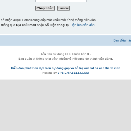
n sẽ nhận được 1 email cung cấp mật khẩu mới từ hệ thống diễn đàn
n
thông qua
Địa chỉ Email
hoặc
Số điện thoại
tại
Tiện ích diễn đàn
Ban điều hà
Diễn đàn sử dụng PHP Phiên bản 8.2
Ban quản trị không chịu trách nhiệm về nội dung do thành viên đăng.
Diễn đàn phát triển dựa trên sự đóng góp và hỗ trợ của tất cả các thành viên
Hosting by
VPS.CHIASE123.COM