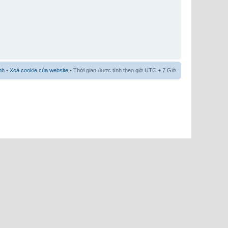
nh
•
Xoá cookie của website
• Thời gian được tính theo giờ UTC + 7 Giờ