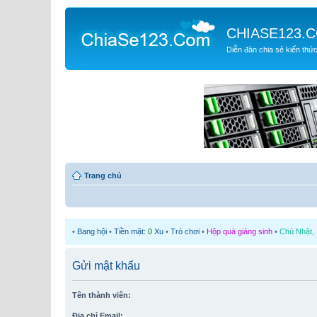
CHIASE123.
Diễn đàn chia sẻ kiến thứ
Trang chủ
•
Bang hội
•
Tiền mặt:
0
Xu
•
Trò chơi
•
Hộp quà giáng sinh
•
Chủ Nhật, 
Gửi mật khẩu
Tên thành viên:
Địa chỉ Email: