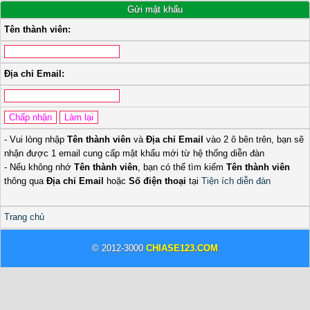
Gửi mật khẩu
Tên thành viên:
Địa chỉ Email:
- Vui lòng nhập
Tên thành viên
và
Địa chỉ Email
vào 2 ô bên trên, bạn sẽ
nhận được 1 email cung cấp mật khẩu mới từ hệ thống diễn đàn
- Nếu không nhớ
Tên thành viên
, bạn có thể tìm kiếm
Tên thành viên
thông qua
Địa chỉ Email
hoặc
Số điện thoại
tại
Tiện ích diễn đàn
Trang chủ
© 2012-3000
CHIASE123.COM