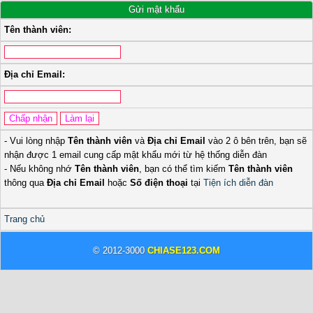
Gửi mật khẩu
Tên thành viên:
Địa chỉ Email:
- Vui lòng nhập
Tên thành viên
và
Địa chỉ Email
vào 2 ô bên trên, bạn sẽ
nhận được 1 email cung cấp mật khẩu mới từ hệ thống diễn đàn
- Nếu không nhớ
Tên thành viên
, bạn có thể tìm kiếm
Tên thành viên
thông qua
Địa chỉ Email
hoặc
Số điện thoại
tại
Tiện ích diễn đàn
Trang chủ
© 2012-3000
CHIASE123.COM