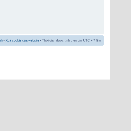
nh
•
Xoá cookie của website
• Thời gian được tính theo giờ UTC + 7 Giờ