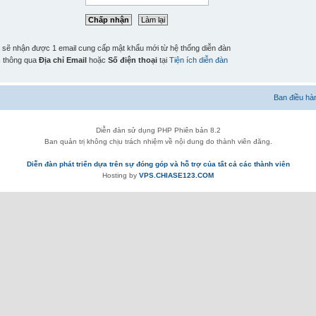
n sẽ nhận được 1 email cung cấp mật khẩu mới từ hệ thống diễn đàn
n
thông qua
Địa chỉ Email
hoặc
Số điện thoại
tại
Tiện ích diễn đàn
Ban điều hà
Diễn đàn sử dụng PHP Phiên bản 8.2
Ban quản trị không chịu trách nhiệm về nội dung do thành viên đăng.
Diễn đàn phát triển dựa trên sự đóng góp và hỗ trợ của tất cả các thành viên
Hosting by
VPS.CHIASE123.COM