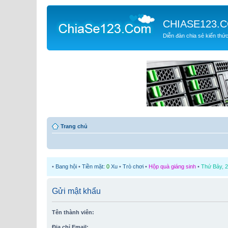
CHIASE123.
Diễn đàn chia sẻ kiến thứ
Trang chủ
•
Bang hội
•
Tiền mặt:
0
Xu
•
Trò chơi
•
Hộp quà giáng sinh
•
Thứ Bảy, 2
Gửi mật khẩu
Tên thành viên:
Địa chỉ Email: