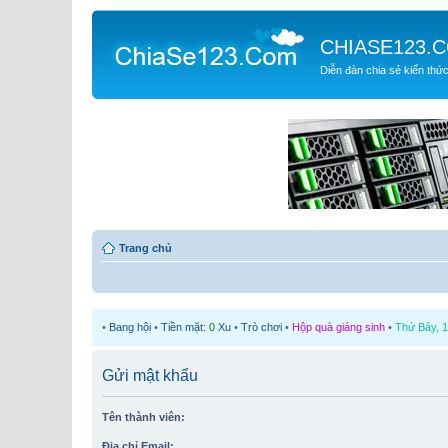
CHIASE123.
Diễn đàn chia sẻ kiến thứ
Trang chủ
•
Bang hội
•
Tiền mặt:
0
Xu
•
Trò chơi
•
Hộp quà giáng sinh
•
Thứ Bảy, 1
Gửi mật khẩu
Tên thành viên:
Địa chỉ Email: