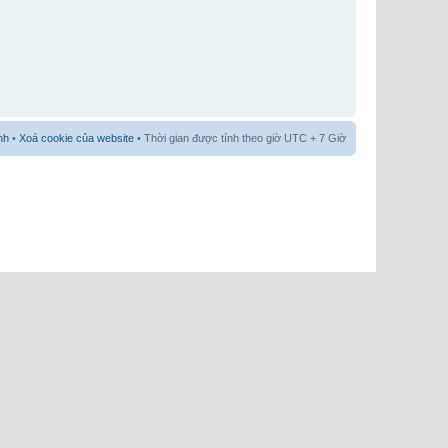
nh
•
Xoá cookie của website
• Thời gian được tính theo giờ UTC + 7 Giờ