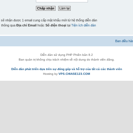
n sẽ nhận được 1 email cung cấp mật khẩu mới từ hệ thống diễn đàn
n
thông qua
Địa chỉ Email
hoặc
Số điện thoại
tại
Tiện ích diễn đàn
Ban điều hà
Diễn đàn sử dụng PHP Phiên bản 8.2
Ban quản trị không chịu trách nhiệm về nội dung do thành viên đăng.
Diễn đàn phát triển dựa trên sự đóng góp và hỗ trợ của tất cả các thành viên
Hosting by
VPS.CHIASE123.COM