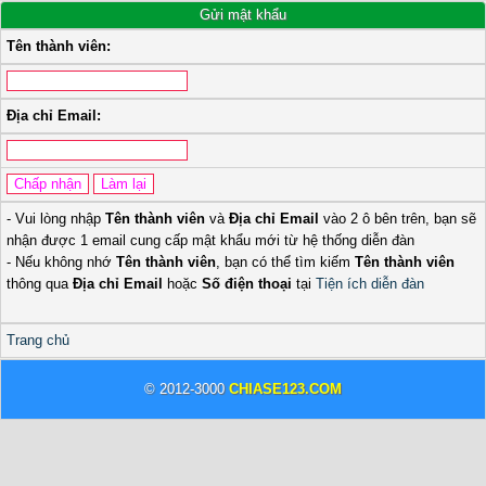
Gửi mật khẩu
Tên thành viên:
Địa chỉ Email:
- Vui lòng nhập
Tên thành viên
và
Địa chỉ Email
vào 2 ô bên trên, bạn sẽ
nhận được 1 email cung cấp mật khẩu mới từ hệ thống diễn đàn
- Nếu không nhớ
Tên thành viên
, bạn có thể tìm kiếm
Tên thành viên
thông qua
Địa chỉ Email
hoặc
Số điện thoại
tại
Tiện ích diễn đàn
Trang chủ
© 2012-3000
CHIASE123.COM