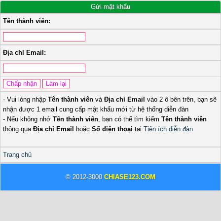
Gửi mật khẩu
Tên thành viên:
Địa chỉ Email:
- Vui lòng nhập
Tên thành viên
và
Địa chỉ Email
vào 2 ô bên trên, bạn sẽ
nhận được 1 email cung cấp mật khẩu mới từ hệ thống diễn đàn
- Nếu không nhớ
Tên thành viên
, bạn có thể tìm kiếm
Tên thành viên
thông qua
Địa chỉ Email
hoặc
Số điện thoại
tại
Tiện ích diễn đàn
Trang chủ
© 2012-3000
CHIASE123.COM