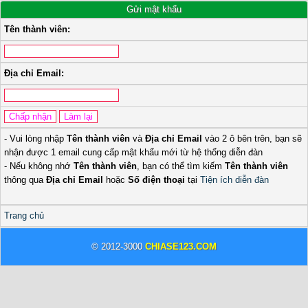
Gửi mật khẩu
Tên thành viên:
Địa chỉ Email:
- Vui lòng nhập
Tên thành viên
và
Địa chỉ Email
vào 2 ô bên trên, bạn sẽ
nhận được 1 email cung cấp mật khẩu mới từ hệ thống diễn đàn
- Nếu không nhớ
Tên thành viên
, bạn có thể tìm kiếm
Tên thành viên
thông qua
Địa chỉ Email
hoặc
Số điện thoại
tại
Tiện ích diễn đàn
Trang chủ
© 2012-3000
CHIASE123.COM