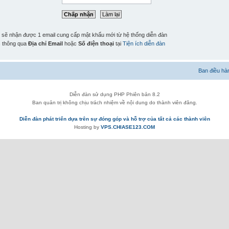
n sẽ nhận được 1 email cung cấp mật khẩu mới từ hệ thống diễn đàn
n
thông qua
Địa chỉ Email
hoặc
Số điện thoại
tại
Tiện ích diễn đàn
Ban điều hà
Diễn đàn sử dụng PHP Phiên bản 8.2
Ban quản trị không chịu trách nhiệm về nội dung do thành viên đăng.
Diễn đàn phát triển dựa trên sự đóng góp và hỗ trợ của tất cả các thành viên
Hosting by
VPS.CHIASE123.COM