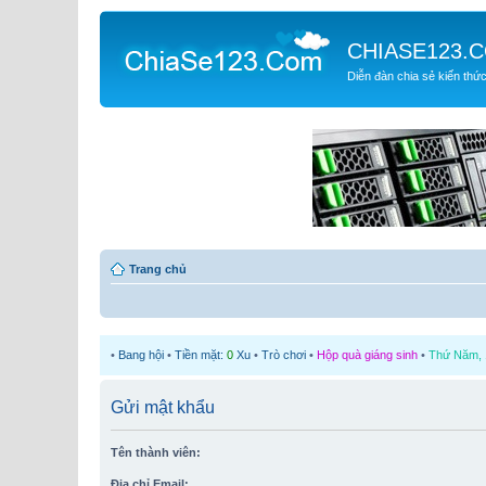
CHIASE123.
Diễn đàn chia sẻ kiến thứ
Trang chủ
•
Bang hội
•
Tiền mặt:
0
Xu
•
Trò chơi
•
Hộp quà giáng sinh
•
Thứ Năm, 1
Gửi mật khẩu
Tên thành viên:
Địa chỉ Email: