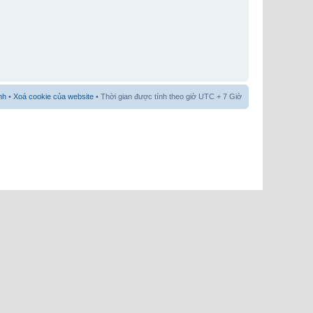
nh
•
Xoá cookie của website
• Thời gian được tính theo giờ UTC + 7 Giờ