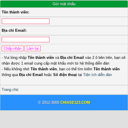
Gửi mật khẩu
Tên thành viên:
Địa chỉ Email:
- Vui lòng nhập
Tên thành viên
và
Địa chỉ Email
vào 2 ô bên trên, bạn sẽ
nhận được 1 email cung cấp mật khẩu mới từ hệ thống diễn đàn
- Nếu không nhớ
Tên thành viên
, bạn có thể tìm kiếm
Tên thành viên
thông qua
Địa chỉ Email
hoặc
Số điện thoại
tại
Tiện ích diễn đàn
Trang chủ
© 2012-3000
CHIASE123.COM