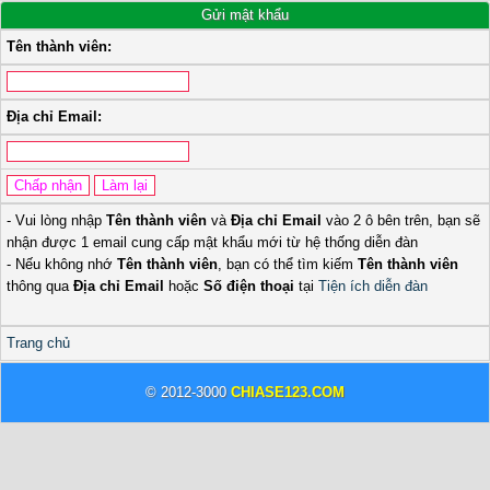
Gửi mật khẩu
Tên thành viên:
Địa chỉ Email:
- Vui lòng nhập
Tên thành viên
và
Địa chỉ Email
vào 2 ô bên trên, bạn sẽ
nhận được 1 email cung cấp mật khẩu mới từ hệ thống diễn đàn
- Nếu không nhớ
Tên thành viên
, bạn có thể tìm kiếm
Tên thành viên
thông qua
Địa chỉ Email
hoặc
Số điện thoại
tại
Tiện ích diễn đàn
Trang chủ
© 2012-3000
CHIASE123.COM