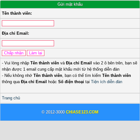
Gửi mật khẩu
Tên thành viên:
Địa chỉ Email:
- Vui lòng nhập
Tên thành viên
và
Địa chỉ Email
vào 2 ô bên trên, bạn sẽ
nhận được 1 email cung cấp mật khẩu mới từ hệ thống diễn đàn
- Nếu không nhớ
Tên thành viên
, bạn có thể tìm kiếm
Tên thành viên
thông qua
Địa chỉ Email
hoặc
Số điện thoại
tại
Tiện ích diễn đàn
Trang chủ
© 2012-3000
CHIASE123.COM