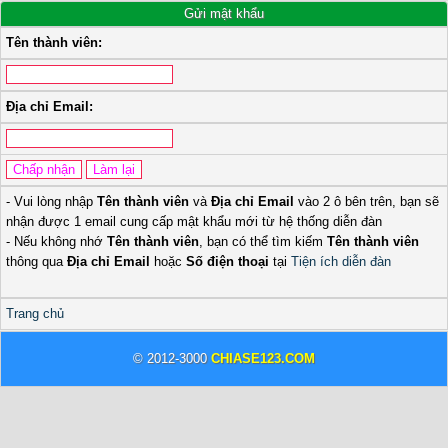
Gửi mật khẩu
Tên thành viên:
Địa chỉ Email:
- Vui lòng nhập
Tên thành viên
và
Địa chỉ Email
vào 2 ô bên trên, bạn sẽ
nhận được 1 email cung cấp mật khẩu mới từ hệ thống diễn đàn
- Nếu không nhớ
Tên thành viên
, bạn có thể tìm kiếm
Tên thành viên
thông qua
Địa chỉ Email
hoặc
Số điện thoại
tại
Tiện ích diễn đàn
Trang chủ
© 2012-3000
CHIASE123.COM