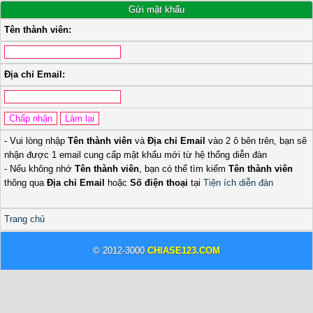
Gửi mật khẩu
Tên thành viên:
Địa chỉ Email:
- Vui lòng nhập
Tên thành viên
và
Địa chỉ Email
vào 2 ô bên trên, bạn sẽ
nhận được 1 email cung cấp mật khẩu mới từ hệ thống diễn đàn
- Nếu không nhớ
Tên thành viên
, bạn có thể tìm kiếm
Tên thành viên
thông qua
Địa chỉ Email
hoặc
Số điện thoại
tại
Tiện ích diễn đàn
Trang chủ
© 2012-3000
CHIASE123.COM