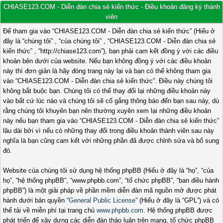
CHIASE123.COM - Diễn đàn chia sẻ kiến thức - Điều khoản đăng ký thành
viên
Để tham gia vào “CHIASE123.COM - Diễn đàn chia sẻ kiến thức” (Hiểu ở
đây là “chúng tôi” , “của chúng tôi” , “CHIASE123.COM - Diễn đàn chia sẻ
kiến thức” , “http://chiase123.com”), bạn phải cam kết đồng ý với các điều
khoản bên dưới của website. Nếu bạn không đồng ý với các điều khoản
này thì đơn giản là hãy đóng trang này lại và bạn có thể không tham gia
vào “CHIASE123.COM - Diễn đàn chia sẻ kiến thức”. Điều này chúng tôi
không bắt buộc bạn. Chúng tôi có thể thay đổi lại những điều khoản này
vào bất cứ lúc nào và chúng tôi sẽ cố gắng thông báo đến bạn sau này, dù
rằng chúng tôi khuyên bạn nên thường xuyên xem lại những điều khoản
này nếu bạn tham gia vào “CHIASE123.COM - Diễn đàn chia sẻ kiến thức”
lâu dài bởi vì nếu có những thay đổi trong điều khoản thành viên sau này
nghĩa là bạn cũng cam kết với những phần đã được chỉnh sửa và bổ sung
đó.
Website của chúng tôi sử dụng hệ thống phpBB (Hiểu ở đây là “họ”, “của
họ”, “hệ thống phpBB”, “www.phpbb.com”, “tổ chức phpBB”, “ban điều hành
phpBB”) là một giải pháp về phần mềm diễn đàn mã nguồn mở được phát
hành dưới bản quyền “
General Public License
” (Hiểu ở đây là “GPL”) và có
thể tải về miễn phí tại trang chủ
www.phpbb.com
. Hệ thống phpBB được
phát triển để xây dựng các diễn đàn thảo luận trên mạng, tổ chức phpBB