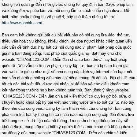
không liên quan gì đến những việc chúng tôi quy định bạn được phép làm
và không được phép làm với nội dung lẫn tư cách chấp nhận được. Để
biết thêm nhiều thông tin về phpBB, hãy ghé thăm chúng tôi tại:
http://www.phpbb.com/
.
Bạn cam kết không gửi bất cứ bài viết nào có nội dung lừa đảo, thô tục,
thiếu văn hoá ; vu khống, khiêu khích, đe doạ người khác ; liên quan đến
các vấn đề tình dục hay bất cứ nội dung nào vi phạm luật pháp của quốc
gia mà bạn đang sống, luật pháp của quốc gia nơi đặt máy chủ cho
website “CHIASE123.COM - Diễn đàn chia sẻ kiến thức” hay luật pháp
quốc tế. Nếu vẫn cố tình vi phạm, ngay lập tức bạn sẽ bị cấm tham gia
vào website giống như một số nhà cung cấp dịch vụ Internet của bạn, nếu
bạn vẫn cho rằng những điều này chỉ riêng chúng tôi đòi hỏi. Địa chỉ IP của
tất cả các bài viết đều được ghi nhận lại để bảo vệ các điều khoản cam
kết này trong trường hợp bạn không tuân thủ. Bạn đồng ý rằng website
“CHIASE123.COM - Diễn đàn chia sẻ kiến thức” có quyền gỡ bỏ, sửa, di
chuyển hoặc khoá bất kỳ bài viết nào trong website vào bất cứ lúc nào tuỳ
theo nhu cầu công việc. Đăng ký làm thành viên của chúng tôi, bạn cũng
phải cam kết bất kỳ thông tin cá nhân nào mà bạn cung cấp đều được lưu
trữ trong cơ sở dữ liệu của hệ thống. Trong khi những thông tin này sẽ
không được cung cấp cho bất kỳ người thứ ba nào khác mà không được
sự đồng ý của bạn, website “CHIASE123.COM - Diễn đàn chia sẻ kiến