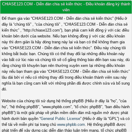
CHIASE123.COM - Diễn đàn chia sẻ kiến thức - Điều khoản đăng ký thành
viên
Để tham gia vào “CHIASE123.COM - Diễn đàn chia sẻ kiến thức” (Hiểu ở
đây là “chúng tôi” , “của chúng tôi” , “CHIASE123.COM - Diễn đàn chia sẻ
kiến thức” , “http://chiase123.com”), bạn phải cam kết đồng ý với các điều
khoản bên dưới của website. Nếu bạn không đồng ý với các điều khoản
này thì đơn giản là hãy đóng trang này lại và bạn có thể không tham gia
vào “CHIASE123.COM - Diễn đàn chia sẻ kiến thức”. Điều này chúng tôi
không bắt buộc bạn. Chúng tôi có thể thay đổi lại những điều khoản này
vào bất cứ lúc nào và chúng tôi sẽ cố gắng thông báo đến bạn sau này, dù
rằng chúng tôi khuyên bạn nên thường xuyên xem lại những điều khoản
này nếu bạn tham gia vào “CHIASE123.COM - Diễn đàn chia sẻ kiến thức”
lâu dài bởi vì nếu có những thay đổi trong điều khoản thành viên sau này
nghĩa là bạn cũng cam kết với những phần đã được chỉnh sửa và bổ sung
đó.
Website của chúng tôi sử dụng hệ thống phpBB (Hiểu ở đây là “họ”, “của
họ”, “hệ thống phpBB”, “www.phpbb.com”, “tổ chức phpBB”, “ban điều hành
phpBB”) là một giải pháp về phần mềm diễn đàn mã nguồn mở được phát
hành dưới bản quyền “
General Public License
” (Hiểu ở đây là “GPL”) và có
thể tải về miễn phí tại trang chủ
www.phpbb.com
. Hệ thống phpBB được
phát triển để xây dựng các diễn đàn thảo luận trên mạng, tổ chức phpBB