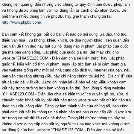
không liên quan gì đến những việc chúng tôi quy định bạn được phép làm
và không được phép làm với nội dung lẫn tư cách chấp nhận được. Để
biết thêm nhiều thông tin về phpBB, hãy ghé thăm chúng tôi tại:
http://www.phpbb.com/
.
Bạn cam kết không gửi bất cứ bài viết nào có nội dung lừa đảo, thô tục,
thiếu văn hoá ; vu khống, khiêu khích, đe doạ người khác ; liên quan đến
các vấn đề tình dục hay bất cứ nội dung nào vi phạm luật pháp của quốc
gia mà bạn đang sống, luật pháp của quốc gia nơi đặt máy chủ cho
website “CHIASE123.COM - Diễn đàn chia sẻ kiến thức” hay luật pháp
quốc tế. Nếu vẫn cố tình vi phạm, ngay lập tức bạn sẽ bị cấm tham gia
vào website giống như một số nhà cung cấp dịch vụ Internet của bạn, nếu
bạn vẫn cho rằng những điều này chỉ riêng chúng tôi đòi hỏi. Địa chỉ IP của
tất cả các bài viết đều được ghi nhận lại để bảo vệ các điều khoản cam
kết này trong trường hợp bạn không tuân thủ. Bạn đồng ý rằng website
“CHIASE123.COM - Diễn đàn chia sẻ kiến thức” có quyền gỡ bỏ, sửa, di
chuyển hoặc khoá bất kỳ bài viết nào trong website vào bất cứ lúc nào tuỳ
theo nhu cầu công việc. Đăng ký làm thành viên của chúng tôi, bạn cũng
phải cam kết bất kỳ thông tin cá nhân nào mà bạn cung cấp đều được lưu
trữ trong cơ sở dữ liệu của hệ thống. Trong khi những thông tin này sẽ
không được cung cấp cho bất kỳ người thứ ba nào khác mà không được
sự đồng ý của bạn, website “CHIASE123.COM - Diễn đàn chia sẻ kiến