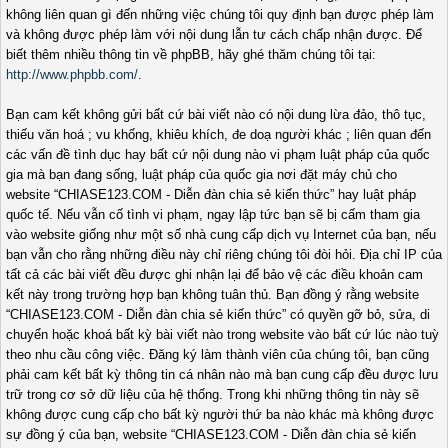
không liên quan gì đến những việc chúng tôi quy định bạn được phép làm
và không được phép làm với nội dung lẫn tư cách chấp nhận được. Để
biết thêm nhiều thông tin về phpBB, hãy ghé thăm chúng tôi tại:
http://www.phpbb.com/
.
Bạn cam kết không gửi bất cứ bài viết nào có nội dung lừa đảo, thô tục,
thiếu văn hoá ; vu khống, khiêu khích, đe doạ người khác ; liên quan đến
các vấn đề tình dục hay bất cứ nội dung nào vi phạm luật pháp của quốc
gia mà bạn đang sống, luật pháp của quốc gia nơi đặt máy chủ cho
website “CHIASE123.COM - Diễn đàn chia sẻ kiến thức” hay luật pháp
quốc tế. Nếu vẫn cố tình vi phạm, ngay lập tức bạn sẽ bị cấm tham gia
vào website giống như một số nhà cung cấp dịch vụ Internet của bạn, nếu
bạn vẫn cho rằng những điều này chỉ riêng chúng tôi đòi hỏi. Địa chỉ IP của
tất cả các bài viết đều được ghi nhận lại để bảo vệ các điều khoản cam
kết này trong trường hợp bạn không tuân thủ. Bạn đồng ý rằng website
“CHIASE123.COM - Diễn đàn chia sẻ kiến thức” có quyền gỡ bỏ, sửa, di
chuyển hoặc khoá bất kỳ bài viết nào trong website vào bất cứ lúc nào tuỳ
theo nhu cầu công việc. Đăng ký làm thành viên của chúng tôi, bạn cũng
phải cam kết bất kỳ thông tin cá nhân nào mà bạn cung cấp đều được lưu
trữ trong cơ sở dữ liệu của hệ thống. Trong khi những thông tin này sẽ
không được cung cấp cho bất kỳ người thứ ba nào khác mà không được
sự đồng ý của bạn, website “CHIASE123.COM - Diễn đàn chia sẻ kiến