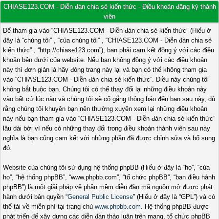
CHIASE123.COM - Diễn đàn chia sẻ kiến thức - Điều khoản đăng ký thành
viên
Để tham gia vào “CHIASE123.COM - Diễn đàn chia sẻ kiến thức” (Hiểu ở
đây là “chúng tôi” , “của chúng tôi” , “CHIASE123.COM - Diễn đàn chia sẻ
kiến thức” , “http://chiase123.com”), bạn phải cam kết đồng ý với các điều
khoản bên dưới của website. Nếu bạn không đồng ý với các điều khoản
này thì đơn giản là hãy đóng trang này lại và bạn có thể không tham gia
vào “CHIASE123.COM - Diễn đàn chia sẻ kiến thức”. Điều này chúng tôi
không bắt buộc bạn. Chúng tôi có thể thay đổi lại những điều khoản này
vào bất cứ lúc nào và chúng tôi sẽ cố gắng thông báo đến bạn sau này, dù
rằng chúng tôi khuyên bạn nên thường xuyên xem lại những điều khoản
này nếu bạn tham gia vào “CHIASE123.COM - Diễn đàn chia sẻ kiến thức”
lâu dài bởi vì nếu có những thay đổi trong điều khoản thành viên sau này
nghĩa là bạn cũng cam kết với những phần đã được chỉnh sửa và bổ sung
đó.
Website của chúng tôi sử dụng hệ thống phpBB (Hiểu ở đây là “họ”, “của
họ”, “hệ thống phpBB”, “www.phpbb.com”, “tổ chức phpBB”, “ban điều hành
phpBB”) là một giải pháp về phần mềm diễn đàn mã nguồn mở được phát
hành dưới bản quyền “
General Public License
” (Hiểu ở đây là “GPL”) và có
thể tải về miễn phí tại trang chủ
www.phpbb.com
. Hệ thống phpBB được
phát triển để xây dựng các diễn đàn thảo luận trên mạng, tổ chức phpBB