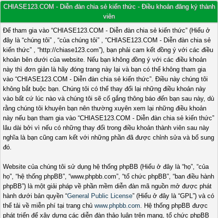
CHIASE123.COM - Diễn đàn chia sẻ kiến thức - Điều khoản đăng ký thành
viên
Để tham gia vào “CHIASE123.COM - Diễn đàn chia sẻ kiến thức” (Hiểu ở
đây là “chúng tôi” , “của chúng tôi” , “CHIASE123.COM - Diễn đàn chia sẻ
kiến thức” , “http://chiase123.com”), bạn phải cam kết đồng ý với các điều
khoản bên dưới của website. Nếu bạn không đồng ý với các điều khoản
này thì đơn giản là hãy đóng trang này lại và bạn có thể không tham gia
vào “CHIASE123.COM - Diễn đàn chia sẻ kiến thức”. Điều này chúng tôi
không bắt buộc bạn. Chúng tôi có thể thay đổi lại những điều khoản này
vào bất cứ lúc nào và chúng tôi sẽ cố gắng thông báo đến bạn sau này, dù
rằng chúng tôi khuyên bạn nên thường xuyên xem lại những điều khoản
này nếu bạn tham gia vào “CHIASE123.COM - Diễn đàn chia sẻ kiến thức”
lâu dài bởi vì nếu có những thay đổi trong điều khoản thành viên sau này
nghĩa là bạn cũng cam kết với những phần đã được chỉnh sửa và bổ sung
đó.
Website của chúng tôi sử dụng hệ thống phpBB (Hiểu ở đây là “họ”, “của
họ”, “hệ thống phpBB”, “www.phpbb.com”, “tổ chức phpBB”, “ban điều hành
phpBB”) là một giải pháp về phần mềm diễn đàn mã nguồn mở được phát
hành dưới bản quyền “
General Public License
” (Hiểu ở đây là “GPL”) và có
thể tải về miễn phí tại trang chủ
www.phpbb.com
. Hệ thống phpBB được
phát triển để xây dựng các diễn đàn thảo luận trên mạng, tổ chức phpBB