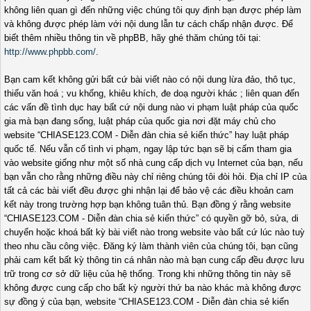
không liên quan gì đến những việc chúng tôi quy định bạn được phép làm
và không được phép làm với nội dung lẫn tư cách chấp nhận được. Để
biết thêm nhiều thông tin về phpBB, hãy ghé thăm chúng tôi tại:
http://www.phpbb.com/
.
Bạn cam kết không gửi bất cứ bài viết nào có nội dung lừa đảo, thô tục,
thiếu văn hoá ; vu khống, khiêu khích, đe doạ người khác ; liên quan đến
các vấn đề tình dục hay bất cứ nội dung nào vi phạm luật pháp của quốc
gia mà bạn đang sống, luật pháp của quốc gia nơi đặt máy chủ cho
website “CHIASE123.COM - Diễn đàn chia sẻ kiến thức” hay luật pháp
quốc tế. Nếu vẫn cố tình vi phạm, ngay lập tức bạn sẽ bị cấm tham gia
vào website giống như một số nhà cung cấp dịch vụ Internet của bạn, nếu
bạn vẫn cho rằng những điều này chỉ riêng chúng tôi đòi hỏi. Địa chỉ IP của
tất cả các bài viết đều được ghi nhận lại để bảo vệ các điều khoản cam
kết này trong trường hợp bạn không tuân thủ. Bạn đồng ý rằng website
“CHIASE123.COM - Diễn đàn chia sẻ kiến thức” có quyền gỡ bỏ, sửa, di
chuyển hoặc khoá bất kỳ bài viết nào trong website vào bất cứ lúc nào tuỳ
theo nhu cầu công việc. Đăng ký làm thành viên của chúng tôi, bạn cũng
phải cam kết bất kỳ thông tin cá nhân nào mà bạn cung cấp đều được lưu
trữ trong cơ sở dữ liệu của hệ thống. Trong khi những thông tin này sẽ
không được cung cấp cho bất kỳ người thứ ba nào khác mà không được
sự đồng ý của bạn, website “CHIASE123.COM - Diễn đàn chia sẻ kiến