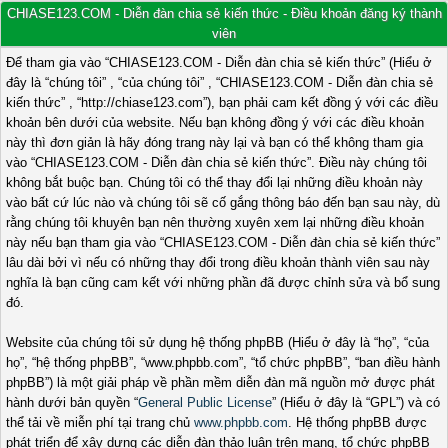
CHIASE123.COM - Diễn đàn chia sẻ kiến thức - Điều khoản đăng ký thành
viên
Để tham gia vào “CHIASE123.COM - Diễn đàn chia sẻ kiến thức” (Hiểu ở
đây là “chúng tôi” , “của chúng tôi” , “CHIASE123.COM - Diễn đàn chia sẻ
kiến thức” , “http://chiase123.com”), bạn phải cam kết đồng ý với các điều
khoản bên dưới của website. Nếu bạn không đồng ý với các điều khoản
này thì đơn giản là hãy đóng trang này lại và bạn có thể không tham gia
vào “CHIASE123.COM - Diễn đàn chia sẻ kiến thức”. Điều này chúng tôi
không bắt buộc bạn. Chúng tôi có thể thay đổi lại những điều khoản này
vào bất cứ lúc nào và chúng tôi sẽ cố gắng thông báo đến bạn sau này, dù
rằng chúng tôi khuyên bạn nên thường xuyên xem lại những điều khoản
này nếu bạn tham gia vào “CHIASE123.COM - Diễn đàn chia sẻ kiến thức”
lâu dài bởi vì nếu có những thay đổi trong điều khoản thành viên sau này
nghĩa là bạn cũng cam kết với những phần đã được chỉnh sửa và bổ sung
đó.
Website của chúng tôi sử dụng hệ thống phpBB (Hiểu ở đây là “họ”, “của
họ”, “hệ thống phpBB”, “www.phpbb.com”, “tổ chức phpBB”, “ban điều hành
phpBB”) là một giải pháp về phần mềm diễn đàn mã nguồn mở được phát
hành dưới bản quyền “
General Public License
” (Hiểu ở đây là “GPL”) và có
thể tải về miễn phí tại trang chủ
www.phpbb.com
. Hệ thống phpBB được
phát triển để xây dựng các diễn đàn thảo luận trên mạng, tổ chức phpBB