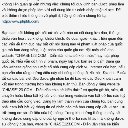
không liên quan gì đến những việc chúng tôi quy định bạn được phép làm
và không được phép làm với nội dung lẫn tư cách chấp nhận được. Để
biết thêm nhiều thông tin về phpBB, hãy ghé thăm chúng tôi tại:
http://www.phpbb.com/
.
Bạn cam kết không gửi bất cứ bài viết nào có nội dung lừa đảo, thô tục,
thiếu văn hoá ; vu khống, khiêu khích, đe doạ người khác ; liên quan đến
các vấn đề tình dục hay bất cứ nội dung nào vi phạm luật pháp của quốc
gia mà bạn đang sống, luật pháp của quốc gia nơi đặt máy chủ cho
website “CHIASE123.COM - Diễn đàn chia sẻ kiến thức” hay luật pháp
quốc tế. Nếu vẫn cố tình vi phạm, ngay lập tức bạn sẽ bị cấm tham gia
vào website giống như một số nhà cung cấp dịch vụ Internet của bạn, nếu
bạn vẫn cho rằng những điều này chỉ riêng chúng tôi đòi hỏi. Địa chỉ IP của
tất cả các bài viết đều được ghi nhận lại để bảo vệ các điều khoản cam
kết này trong trường hợp bạn không tuân thủ. Bạn đồng ý rằng website
“CHIASE123.COM - Diễn đàn chia sẻ kiến thức” có quyền gỡ bỏ, sửa, di
chuyển hoặc khoá bất kỳ bài viết nào trong website vào bất cứ lúc nào tuỳ
theo nhu cầu công việc. Đăng ký làm thành viên của chúng tôi, bạn cũng
phải cam kết bất kỳ thông tin cá nhân nào mà bạn cung cấp đều được lưu
trữ trong cơ sở dữ liệu của hệ thống. Trong khi những thông tin này sẽ
không được cung cấp cho bất kỳ người thứ ba nào khác mà không được
sự đồng ý của bạn, website “CHIASE123.COM - Diễn đàn chia sẻ kiến