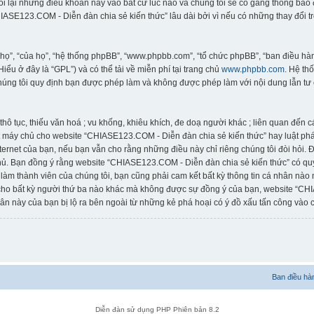
đổi lại những điều khoản này vào bất cứ lúc nào và chúng tôi sẽ cố gắng thông bá
ASE123.COM - Diễn đàn chia sẻ kiến thức” lâu dài bởi vì nếu có những thay đổi t
“họ”, “của họ”, “hệ thống phpBB”, “www.phpbb.com”, “tổ chức phpBB”, “ban điều 
(Hiểu ở đây là “GPL”) và có thể tải về miễn phí tại trang chủ
www.phpbb.com
. Hệ th
húng tôi quy định bạn được phép làm và không được phép làm với nội dung lẫn tư 
thô tục, thiếu văn hoá ; vu khống, khiêu khích, đe doạ người khác ; liên quan đến 
 máy chủ cho website “CHIASE123.COM - Diễn đàn chia sẻ kiến thức” hay luật pháp
rnet của bạn, nếu bạn vẫn cho rằng những điều này chỉ riêng chúng tôi đòi hỏi. Địa
ủ. Bạn đồng ý rằng website “CHIASE123.COM - Diễn đàn chia sẻ kiến thức” có quyề
 làm thành viên của chúng tôi, bạn cũng phải cam kết bất kỳ thông tin cá nhân nào
 cho bất kỳ người thứ ba nào khác mà không được sự đồng ý của bạn, website “CH
ân này của bạn bị lộ ra bên ngoài từ những kẻ phá hoại có ý đồ xấu tấn công vào c
Ban điều hà
Diễn đàn sử dụng PHP Phiên bản 8.2