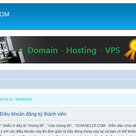
COM
c
0:44:19 - 06/08/2026
Điều khoản đăng ký thành viên
Hiểu ở đây là “chúng tôi” , “của chúng tôi” , “CHIASE123.COM - Diễn đàn chia sẻ k
 với các điều khoản này thì đơn giản là hãy đóng trang này lại và bạn có thể kh