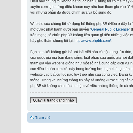
Điều này chúng tôi không bắt buộc bạn. Chúng tôi có thể thay 
xuyên xem lại những điều khoản này nếu bạn tham gia vào “CHI
với những phần đã được chỉnh sửa và bổ sung đó.
Website của chúng tôi sử dụng hệ thống phpBB (Hiểu ở đây là 
mở được phát hành dưới bản quyền “
General Public License
” 
trên mạng, tổ chức phpBB không liên quan gì đến những việc c
hãy ghé thăm chúng tôi tại:
http://www.phpbb.com/
.
Bạn cam kết không gửi bất cứ bài viết nào có nội dung lừa đảo, 
của quốc gia mà bạn đang sống, luật pháp của quốc gia nơi đặt
tham gia vào website giống như một số nhà cung cấp dịch vụ Inte
các điều khoản cam kết này trong trường hợp bạn không tuân th
website vào bất cứ lúc nào tuỳ theo nhu cầu công việc. Đăng ký
thống. Trong khi những thông tin này sẽ không được cung cấp
phpBB sẽ không chịu trách nhiệm về việc những thông tin cá nh
Quay lại trang đăng nhập
Trang chủ