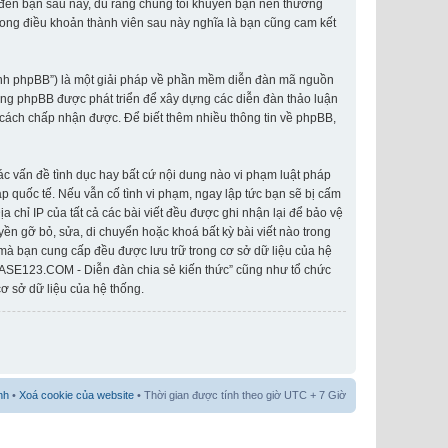
o đến bạn sau này, dù rằng chúng tôi khuyên bạn nên thường
rong điều khoản thành viên sau này nghĩa là bạn cũng cam kết
hành phpBB”) là một giải pháp về phần mềm diễn đàn mã nguồn
ống phpBB được phát triển để xây dựng các diễn đàn thảo luận
cách chấp nhận được. Để biết thêm nhiều thông tin về phpBB,
các vấn đề tình dục hay bất cứ nội dung nào vi phạm luật pháp
 quốc tế. Nếu vẫn cố tình vi phạm, ngay lập tức bạn sẽ bị cấm
 chỉ IP của tất cả các bài viết đều được ghi nhận lại để bảo vệ
n gỡ bỏ, sửa, di chuyển hoặc khoá bất kỳ bài viết nào trong
 mà bạn cung cấp đều được lưu trữ trong cơ sở dữ liệu của hệ
IASE123.COM - Diễn đàn chia sẻ kiến thức” cũng như tổ chức
ơ sở dữ liệu của hệ thống.
nh
•
Xoá cookie của website
• Thời gian được tính theo giờ UTC + 7 Giờ