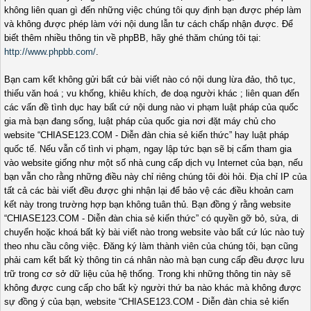
không liên quan gì đến những việc chúng tôi quy định bạn được phép làm
và không được phép làm với nội dung lẫn tư cách chấp nhận được. Để
biết thêm nhiều thông tin về phpBB, hãy ghé thăm chúng tôi tại:
http://www.phpbb.com/
.
Bạn cam kết không gửi bất cứ bài viết nào có nội dung lừa đảo, thô tục,
thiếu văn hoá ; vu khống, khiêu khích, đe doạ người khác ; liên quan đến
các vấn đề tình dục hay bất cứ nội dung nào vi phạm luật pháp của quốc
gia mà bạn đang sống, luật pháp của quốc gia nơi đặt máy chủ cho
website “CHIASE123.COM - Diễn đàn chia sẻ kiến thức” hay luật pháp
quốc tế. Nếu vẫn cố tình vi phạm, ngay lập tức bạn sẽ bị cấm tham gia
vào website giống như một số nhà cung cấp dịch vụ Internet của bạn, nếu
bạn vẫn cho rằng những điều này chỉ riêng chúng tôi đòi hỏi. Địa chỉ IP của
tất cả các bài viết đều được ghi nhận lại để bảo vệ các điều khoản cam
kết này trong trường hợp bạn không tuân thủ. Bạn đồng ý rằng website
“CHIASE123.COM - Diễn đàn chia sẻ kiến thức” có quyền gỡ bỏ, sửa, di
chuyển hoặc khoá bất kỳ bài viết nào trong website vào bất cứ lúc nào tuỳ
theo nhu cầu công việc. Đăng ký làm thành viên của chúng tôi, bạn cũng
phải cam kết bất kỳ thông tin cá nhân nào mà bạn cung cấp đều được lưu
trữ trong cơ sở dữ liệu của hệ thống. Trong khi những thông tin này sẽ
không được cung cấp cho bất kỳ người thứ ba nào khác mà không được
sự đồng ý của bạn, website “CHIASE123.COM - Diễn đàn chia sẻ kiến