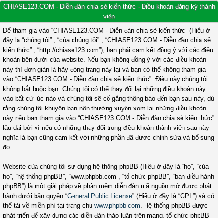
CHIASE123.COM - Diễn đàn chia sẻ kiến thức - Điều khoản đăng ký thành
viên
Để tham gia vào “CHIASE123.COM - Diễn đàn chia sẻ kiến thức” (Hiểu ở
đây là “chúng tôi” , “của chúng tôi” , “CHIASE123.COM - Diễn đàn chia sẻ
kiến thức” , “http://chiase123.com”), bạn phải cam kết đồng ý với các điều
khoản bên dưới của website. Nếu bạn không đồng ý với các điều khoản
này thì đơn giản là hãy đóng trang này lại và bạn có thể không tham gia
vào “CHIASE123.COM - Diễn đàn chia sẻ kiến thức”. Điều này chúng tôi
không bắt buộc bạn. Chúng tôi có thể thay đổi lại những điều khoản này
vào bất cứ lúc nào và chúng tôi sẽ cố gắng thông báo đến bạn sau này, dù
rằng chúng tôi khuyên bạn nên thường xuyên xem lại những điều khoản
này nếu bạn tham gia vào “CHIASE123.COM - Diễn đàn chia sẻ kiến thức”
lâu dài bởi vì nếu có những thay đổi trong điều khoản thành viên sau này
nghĩa là bạn cũng cam kết với những phần đã được chỉnh sửa và bổ sung
đó.
Website của chúng tôi sử dụng hệ thống phpBB (Hiểu ở đây là “họ”, “của
họ”, “hệ thống phpBB”, “www.phpbb.com”, “tổ chức phpBB”, “ban điều hành
phpBB”) là một giải pháp về phần mềm diễn đàn mã nguồn mở được phát
hành dưới bản quyền “
General Public License
” (Hiểu ở đây là “GPL”) và có
thể tải về miễn phí tại trang chủ
www.phpbb.com
. Hệ thống phpBB được
phát triển để xây dựng các diễn đàn thảo luận trên mạng, tổ chức phpBB