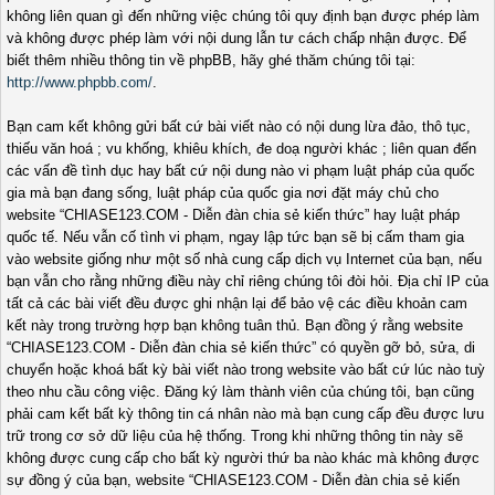
không liên quan gì đến những việc chúng tôi quy định bạn được phép làm
và không được phép làm với nội dung lẫn tư cách chấp nhận được. Để
biết thêm nhiều thông tin về phpBB, hãy ghé thăm chúng tôi tại:
http://www.phpbb.com/
.
Bạn cam kết không gửi bất cứ bài viết nào có nội dung lừa đảo, thô tục,
thiếu văn hoá ; vu khống, khiêu khích, đe doạ người khác ; liên quan đến
các vấn đề tình dục hay bất cứ nội dung nào vi phạm luật pháp của quốc
gia mà bạn đang sống, luật pháp của quốc gia nơi đặt máy chủ cho
website “CHIASE123.COM - Diễn đàn chia sẻ kiến thức” hay luật pháp
quốc tế. Nếu vẫn cố tình vi phạm, ngay lập tức bạn sẽ bị cấm tham gia
vào website giống như một số nhà cung cấp dịch vụ Internet của bạn, nếu
bạn vẫn cho rằng những điều này chỉ riêng chúng tôi đòi hỏi. Địa chỉ IP của
tất cả các bài viết đều được ghi nhận lại để bảo vệ các điều khoản cam
kết này trong trường hợp bạn không tuân thủ. Bạn đồng ý rằng website
“CHIASE123.COM - Diễn đàn chia sẻ kiến thức” có quyền gỡ bỏ, sửa, di
chuyển hoặc khoá bất kỳ bài viết nào trong website vào bất cứ lúc nào tuỳ
theo nhu cầu công việc. Đăng ký làm thành viên của chúng tôi, bạn cũng
phải cam kết bất kỳ thông tin cá nhân nào mà bạn cung cấp đều được lưu
trữ trong cơ sở dữ liệu của hệ thống. Trong khi những thông tin này sẽ
không được cung cấp cho bất kỳ người thứ ba nào khác mà không được
sự đồng ý của bạn, website “CHIASE123.COM - Diễn đàn chia sẻ kiến