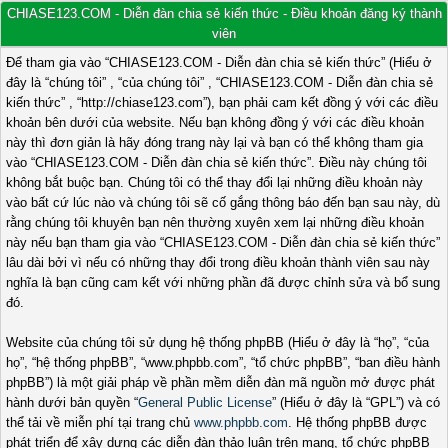
CHIASE123.COM - Diễn đàn chia sẻ kiến thức - Điều khoản đăng ký thành
viên
Để tham gia vào “CHIASE123.COM - Diễn đàn chia sẻ kiến thức” (Hiểu ở
đây là “chúng tôi” , “của chúng tôi” , “CHIASE123.COM - Diễn đàn chia sẻ
kiến thức” , “http://chiase123.com”), bạn phải cam kết đồng ý với các điều
khoản bên dưới của website. Nếu bạn không đồng ý với các điều khoản
này thì đơn giản là hãy đóng trang này lại và bạn có thể không tham gia
vào “CHIASE123.COM - Diễn đàn chia sẻ kiến thức”. Điều này chúng tôi
không bắt buộc bạn. Chúng tôi có thể thay đổi lại những điều khoản này
vào bất cứ lúc nào và chúng tôi sẽ cố gắng thông báo đến bạn sau này, dù
rằng chúng tôi khuyên bạn nên thường xuyên xem lại những điều khoản
này nếu bạn tham gia vào “CHIASE123.COM - Diễn đàn chia sẻ kiến thức”
lâu dài bởi vì nếu có những thay đổi trong điều khoản thành viên sau này
nghĩa là bạn cũng cam kết với những phần đã được chỉnh sửa và bổ sung
đó.
Website của chúng tôi sử dụng hệ thống phpBB (Hiểu ở đây là “họ”, “của
họ”, “hệ thống phpBB”, “www.phpbb.com”, “tổ chức phpBB”, “ban điều hành
phpBB”) là một giải pháp về phần mềm diễn đàn mã nguồn mở được phát
hành dưới bản quyền “
General Public License
” (Hiểu ở đây là “GPL”) và có
thể tải về miễn phí tại trang chủ
www.phpbb.com
. Hệ thống phpBB được
phát triển để xây dựng các diễn đàn thảo luận trên mạng, tổ chức phpBB