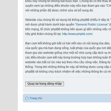
Điều này chúng tôi không bắt buộc bạn. Chúng tôi có thể thay 
xuyên xem lại những điều khoản này nếu bạn tham gia vào “CHI
với những phần đã được chỉnh sửa và bổ sung đó.
Website của chúng tôi sử dụng hệ thống phpBB (Hiểu ở đây là 
mở được phát hành dưới bản quyền “
General Public License
” 
trên mạng, tổ chức phpBB không liên quan gì đến những việc c
hãy ghé thăm chúng tôi tại:
http://www.phpbb.com/
.
Bạn cam kết không gửi bất cứ bài viết nào có nội dung lừa đảo, 
của quốc gia mà bạn đang sống, luật pháp của quốc gia nơi đặt
tham gia vào website giống như một số nhà cung cấp dịch vụ Inte
các điều khoản cam kết này trong trường hợp bạn không tuân th
website vào bất cứ lúc nào tuỳ theo nhu cầu công việc. Đăng ký
thống. Trong khi những thông tin này sẽ không được cung cấp
phpBB sẽ không chịu trách nhiệm về việc những thông tin cá nh
Quay lại trang đăng nhập
Trang chủ