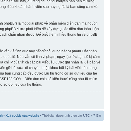
o đến bạn sau này, dù rằng chúng tôi khuyên bạn nên thường
rong điều khoản thành viên sau này nghĩa là bạn cũng cam kết
hành phpBB”) là một giải pháp về phần mềm diễn đàn mã nguồn
ống phpBB được phát triển để xây dựng các diễn đàn thảo luận
cách chấp nhận được. Để biết thêm nhiều thông tin về phpBB,
các vấn đề tình dục hay bất cứ nội dung nào vi phạm luật pháp
 quốc tế. Nếu vẫn cố tình vi phạm, ngay lập tức bạn sẽ bị cấm
 chỉ IP của tất cả các bài viết đều được ghi nhận lại để bảo vệ
n gỡ bỏ, sửa, di chuyển hoặc khoá bất kỳ bài viết nào trong
 mà bạn cung cấp đều được lưu trữ trong cơ sở dữ liệu của hệ
IASE123.COM - Diễn đàn chia sẻ kiến thức” cũng như tổ chức
ơ sở dữ liệu của hệ thống.
nh
•
Xoá cookie của website
• Thời gian được tính theo giờ UTC + 7 Giờ