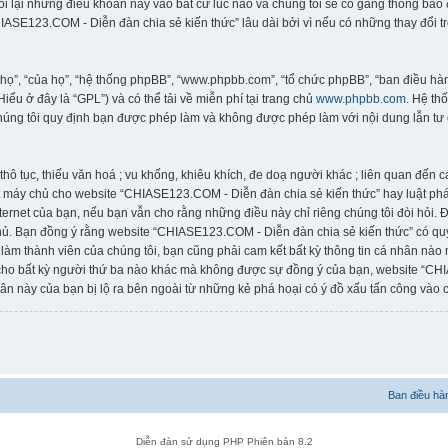
đổi lại những điều khoản này vào bất cứ lúc nào và chúng tôi sẽ cố gắng thông bá
ASE123.COM - Diễn đàn chia sẻ kiến thức” lâu dài bởi vì nếu có những thay đổi t
“họ”, “của họ”, “hệ thống phpBB”, “www.phpbb.com”, “tổ chức phpBB”, “ban điều 
(Hiểu ở đây là “GPL”) và có thể tải về miễn phí tại trang chủ
www.phpbb.com
. Hệ th
húng tôi quy định bạn được phép làm và không được phép làm với nội dung lẫn tư 
thô tục, thiếu văn hoá ; vu khống, khiêu khích, đe doạ người khác ; liên quan đến 
 máy chủ cho website “CHIASE123.COM - Diễn đàn chia sẻ kiến thức” hay luật pháp
rnet của bạn, nếu bạn vẫn cho rằng những điều này chỉ riêng chúng tôi đòi hỏi. Địa
ủ. Bạn đồng ý rằng website “CHIASE123.COM - Diễn đàn chia sẻ kiến thức” có quyề
 làm thành viên của chúng tôi, bạn cũng phải cam kết bất kỳ thông tin cá nhân nào
 cho bất kỳ người thứ ba nào khác mà không được sự đồng ý của bạn, website “CH
ân này của bạn bị lộ ra bên ngoài từ những kẻ phá hoại có ý đồ xấu tấn công vào c
Ban điều hà
Diễn đàn sử dụng PHP Phiên bản 8.2