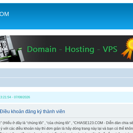
COM
c
3:21:54 - 07/08/2026
Điều khoản đăng ký thành viên
Hiểu ở đây là “chúng tôi” , “của chúng tôi” , “CHIASE123.COM - Diễn đàn chia sẻ k
 với các điều khoản này thì đơn giản là hãy đóng trang này lại và bạn có thể kh