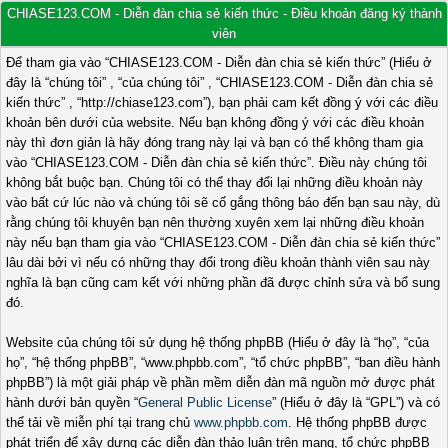
CHIASE123.COM - Diễn đàn chia sẻ kiến thức - Điều khoản đăng ký thành
viên
Để tham gia vào “CHIASE123.COM - Diễn đàn chia sẻ kiến thức” (Hiểu ở
đây là “chúng tôi” , “của chúng tôi” , “CHIASE123.COM - Diễn đàn chia sẻ
kiến thức” , “http://chiase123.com”), bạn phải cam kết đồng ý với các điều
khoản bên dưới của website. Nếu bạn không đồng ý với các điều khoản
này thì đơn giản là hãy đóng trang này lại và bạn có thể không tham gia
vào “CHIASE123.COM - Diễn đàn chia sẻ kiến thức”. Điều này chúng tôi
không bắt buộc bạn. Chúng tôi có thể thay đổi lại những điều khoản này
vào bất cứ lúc nào và chúng tôi sẽ cố gắng thông báo đến bạn sau này, dù
rằng chúng tôi khuyên bạn nên thường xuyên xem lại những điều khoản
này nếu bạn tham gia vào “CHIASE123.COM - Diễn đàn chia sẻ kiến thức”
lâu dài bởi vì nếu có những thay đổi trong điều khoản thành viên sau này
nghĩa là bạn cũng cam kết với những phần đã được chỉnh sửa và bổ sung
đó.
Website của chúng tôi sử dụng hệ thống phpBB (Hiểu ở đây là “họ”, “của
họ”, “hệ thống phpBB”, “www.phpbb.com”, “tổ chức phpBB”, “ban điều hành
phpBB”) là một giải pháp về phần mềm diễn đàn mã nguồn mở được phát
hành dưới bản quyền “
General Public License
” (Hiểu ở đây là “GPL”) và có
thể tải về miễn phí tại trang chủ
www.phpbb.com
. Hệ thống phpBB được
phát triển để xây dựng các diễn đàn thảo luận trên mạng, tổ chức phpBB