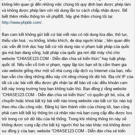
không liên quan gì đến những việc chúng tôi quy định bạn được phép làm
và không được phép làm với nội dung lẫn tư cách chấp nhận được. Để
biết thêm nhiều thông tin về phpBB, hãy ghé thăm chúng tôi tại:
http://www.phpbb.com/
.
Bạn cam kết không gửi bất cứ bài viết nào có nội dung lừa đảo, thô tục,
thiếu văn hoá ; vu khống, khiêu khích, đe doạ người khác ; liên quan đến
các vấn đề tình dục hay bất cứ nội dung nào vi phạm luật pháp của quốc
gia mà bạn đang sống, luật pháp của quốc gia nơi đặt máy chủ cho
website “CHIASE123.COM - Diễn đàn chia sẻ kiến thức” hay luật pháp
quốc tế. Nếu vẫn cố tình vi phạm, ngay lập tức bạn sẽ bị cấm tham gia
vào website giống như một số nhà cung cấp dịch vụ Internet của bạn, nếu
bạn vẫn cho rằng những điều này chỉ riêng chúng tôi đòi hỏi. Địa chỉ IP của
tất cả các bài viết đều được ghi nhận lại để bảo vệ các điều khoản cam
kết này trong trường hợp bạn không tuân thủ. Bạn đồng ý rằng website
“CHIASE123.COM - Diễn đàn chia sẻ kiến thức” có quyền gỡ bỏ, sửa, di
chuyển hoặc khoá bất kỳ bài viết nào trong website vào bất cứ lúc nào tuỳ
theo nhu cầu công việc. Đăng ký làm thành viên của chúng tôi, bạn cũng
phải cam kết bất kỳ thông tin cá nhân nào mà bạn cung cấp đều được lưu
trữ trong cơ sở dữ liệu của hệ thống. Trong khi những thông tin này sẽ
không được cung cấp cho bất kỳ người thứ ba nào khác mà không được
sự đồng ý của bạn, website “CHIASE123.COM - Diễn đàn chia sẻ kiến