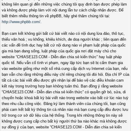
không liên quan gì đến những việc chúng tôi quy định bạn được phép làm
và không được phép làm với nội dung lẫn tư cách chấp nhận được. Để
biết thêm nhiều thông tin về phpBB, hãy ghé thăm chúng tôi tại:
http://www.phpbb.com/
.
Bạn cam kết không gửi bất cứ bài viết nào có nội dung lừa đảo, thô tục,
thiếu văn hoá ; vu khống, khiêu khích, đe doạ người khác ; liên quan đến
các vấn đề tình dục hay bất cứ nội dung nào vi phạm luật pháp của quốc
gia mà bạn đang sống, luật pháp của quốc gia nơi đặt máy chủ cho
website “CHIASE123.COM - Diễn đàn chia sẻ kiến thức” hay luật pháp
quốc tế. Nếu vẫn cố tình vi phạm, ngay lập tức bạn sẽ bị cấm tham gia
vào website giống như một số nhà cung cấp dịch vụ Internet của bạn, nếu
bạn vẫn cho rằng những điều này chỉ riêng chúng tôi đòi hỏi. Địa chỉ IP của
tất cả các bài viết đều được ghi nhận lại để bảo vệ các điều khoản cam
kết này trong trường hợp bạn không tuân thủ. Bạn đồng ý rằng website
“CHIASE123.COM - Diễn đàn chia sẻ kiến thức” có quyền gỡ bỏ, sửa, di
chuyển hoặc khoá bất kỳ bài viết nào trong website vào bất cứ lúc nào tuỳ
theo nhu cầu công việc. Đăng ký làm thành viên của chúng tôi, bạn cũng
phải cam kết bất kỳ thông tin cá nhân nào mà bạn cung cấp đều được lưu
trữ trong cơ sở dữ liệu của hệ thống. Trong khi những thông tin này sẽ
không được cung cấp cho bất kỳ người thứ ba nào khác mà không được
sự đồng ý của bạn, website “CHIASE123.COM - Diễn đàn chia sẻ kiến