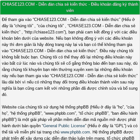
CHIASE123.COM - Diễn đàn chia sẻ kiến thức - Điều khoản đăng ký thành
viên
Để tham gia vào “CHIASE123.COM - Diễn đàn chia sẻ kiến thức” (Hiểu ở
đây là “chúng tôi” , “của chúng tôi” , “CHIASE123.COM - Diễn đàn chia sẻ
kiến thức” , “http://chiase123.com”), bạn phải cam kết đồng ý với các điều
khoản bên dưới của website. Nếu bạn không đồng ý với các điều khoản
này thì đơn giản là hãy đóng trang này lại và bạn có thể không tham gia
vào “CHIASE123.COM - Diễn đàn chia sẻ kiến thức”. Điều này chúng tôi
không bắt buộc bạn. Chúng tôi có thể thay đổi lại những điều khoản này
vào bất cứ lúc nào và chúng tôi sẽ cố gắng thông báo đến bạn sau này, dù
rằng chúng tôi khuyên bạn nên thường xuyên xem lại những điều khoản
này nếu bạn tham gia vào “CHIASE123.COM - Diễn đàn chia sẻ kiến thức”
lâu dài bởi vì nếu có những thay đổi trong điều khoản thành viên sau này
nghĩa là bạn cũng cam kết với những phần đã được chỉnh sửa và bổ sung
đó.
Website của chúng tôi sử dụng hệ thống phpBB (Hiểu ở đây là “họ”, “của
họ”, “hệ thống phpBB”, “www.phpbb.com”, “tổ chức phpBB”, “ban điều hành
phpBB”) là một giải pháp về phần mềm diễn đàn mã nguồn mở được phát
hành dưới bản quyền “
General Public License
” (Hiểu ở đây là “GPL”) và có
thể tải về miễn phí tại trang chủ
www.phpbb.com
. Hệ thống phpBB được
phát triển để xây dựng các diễn đàn thảo luận trên mạng, tổ chức phpBB