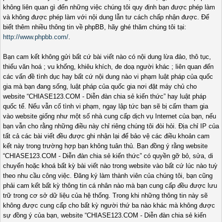
không liên quan gì đến những việc chúng tôi quy định bạn được phép làm
và không được phép làm với nội dung lẫn tư cách chấp nhận được. Để
biết thêm nhiều thông tin về phpBB, hãy ghé thăm chúng tôi tại:
http://www.phpbb.com/
.
Bạn cam kết không gửi bất cứ bài viết nào có nội dung lừa đảo, thô tục,
thiếu văn hoá ; vu khống, khiêu khích, đe doạ người khác ; liên quan đến
các vấn đề tình dục hay bất cứ nội dung nào vi phạm luật pháp của quốc
gia mà bạn đang sống, luật pháp của quốc gia nơi đặt máy chủ cho
website “CHIASE123.COM - Diễn đàn chia sẻ kiến thức” hay luật pháp
quốc tế. Nếu vẫn cố tình vi phạm, ngay lập tức bạn sẽ bị cấm tham gia
vào website giống như một số nhà cung cấp dịch vụ Internet của bạn, nếu
bạn vẫn cho rằng những điều này chỉ riêng chúng tôi đòi hỏi. Địa chỉ IP của
tất cả các bài viết đều được ghi nhận lại để bảo vệ các điều khoản cam
kết này trong trường hợp bạn không tuân thủ. Bạn đồng ý rằng website
“CHIASE123.COM - Diễn đàn chia sẻ kiến thức” có quyền gỡ bỏ, sửa, di
chuyển hoặc khoá bất kỳ bài viết nào trong website vào bất cứ lúc nào tuỳ
theo nhu cầu công việc. Đăng ký làm thành viên của chúng tôi, bạn cũng
phải cam kết bất kỳ thông tin cá nhân nào mà bạn cung cấp đều được lưu
trữ trong cơ sở dữ liệu của hệ thống. Trong khi những thông tin này sẽ
không được cung cấp cho bất kỳ người thứ ba nào khác mà không được
sự đồng ý của bạn, website “CHIASE123.COM - Diễn đàn chia sẻ kiến