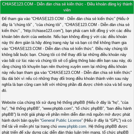
CHIASE123.COM - Diễn đàn chia sẻ kiến thức - Điều khoản đăng ký thành
viên
Để tham gia vào “CHIASE123.COM - Diễn đàn chia sẻ kiến thức” (Hiểu ở
đây là “chúng tôi” , “của chúng tôi” , “CHIASE123.COM - Diễn đàn chia sẻ
kiến thức” , “http://chiase123.com”), bạn phải cam kết đồng ý với các điều
khoản bên dưới của website. Nếu bạn không đồng ý với các điều khoản
này thì đơn giản là hãy đóng trang này lại và bạn có thể không tham gia
vào “CHIASE123.COM - Diễn đàn chia sẻ kiến thức”. Điều này chúng tôi
không bắt buộc bạn. Chúng tôi có thể thay đổi lại những điều khoản này
vào bất cứ lúc nào và chúng tôi sẽ cố gắng thông báo đến bạn sau này, dù
rằng chúng tôi khuyên bạn nên thường xuyên xem lại những điều khoản
này nếu bạn tham gia vào “CHIASE123.COM - Diễn đàn chia sẻ kiến thức”
lâu dài bởi vì nếu có những thay đổi trong điều khoản thành viên sau này
nghĩa là bạn cũng cam kết với những phần đã được chỉnh sửa và bổ sung
đó.
Website của chúng tôi sử dụng hệ thống phpBB (Hiểu ở đây là “họ”, “của
họ”, “hệ thống phpBB”, “www.phpbb.com”, “tổ chức phpBB”, “ban điều hành
phpBB”) là một giải pháp về phần mềm diễn đàn mã nguồn mở được phát
hành dưới bản quyền “
General Public License
” (Hiểu ở đây là “GPL”) và có
thể tải về miễn phí tại trang chủ
www.phpbb.com
. Hệ thống phpBB được
phát triển để xây dựng các diễn đàn thảo luận trên mạng, tổ chức phpBB