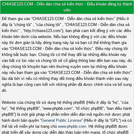
CHIASE123.COM - Diễn đàn chia sẻ kiến thức - Điều khoản đăng ký thành
viên
Để tham gia vào “CHIASE123.COM - Diễn đàn chia sẻ kiến thức” (Hiểu ở
đây là “chúng tôi” , “của chúng tôi” , “CHIASE123.COM - Diễn đàn chia sẻ
kiến thức” , “http://chiase123.com”), bạn phải cam kết đồng ý với các điều
khoản bên dưới của website. Nếu bạn không đồng ý với các điều khoản
này thì đơn giản là hãy đóng trang này lại và bạn có thể không tham gia
vào “CHIASE123.COM - Diễn đàn chia sẻ kiến thức”. Điều này chúng tôi
không bắt buộc bạn. Chúng tôi có thể thay đổi lại những điều khoản này
vào bất cứ lúc nào và chúng tôi sẽ cố gắng thông báo đến bạn sau này, dù
rằng chúng tôi khuyên bạn nên thường xuyên xem lại những điều khoản
này nếu bạn tham gia vào “CHIASE123.COM - Diễn đàn chia sẻ kiến thức”
lâu dài bởi vì nếu có những thay đổi trong điều khoản thành viên sau này
nghĩa là bạn cũng cam kết với những phần đã được chỉnh sửa và bổ sung
đó.
Website của chúng tôi sử dụng hệ thống phpBB (Hiểu ở đây là “họ”, “của
họ”, “hệ thống phpBB”, “www.phpbb.com”, “tổ chức phpBB”, “ban điều hành
phpBB”) là một giải pháp về phần mềm diễn đàn mã nguồn mở được phát
hành dưới bản quyền “
General Public License
” (Hiểu ở đây là “GPL”) và có
thể tải về miễn phí tại trang chủ
www.phpbb.com
. Hệ thống phpBB được
phát triển để xây dựng các diễn đàn thảo luận trên mạng, tổ chức phpBB