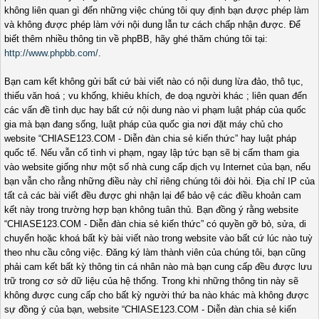
không liên quan gì đến những việc chúng tôi quy định bạn được phép làm
và không được phép làm với nội dung lẫn tư cách chấp nhận được. Để
biết thêm nhiều thông tin về phpBB, hãy ghé thăm chúng tôi tại:
http://www.phpbb.com/
.
Bạn cam kết không gửi bất cứ bài viết nào có nội dung lừa đảo, thô tục,
thiếu văn hoá ; vu khống, khiêu khích, đe doạ người khác ; liên quan đến
các vấn đề tình dục hay bất cứ nội dung nào vi phạm luật pháp của quốc
gia mà bạn đang sống, luật pháp của quốc gia nơi đặt máy chủ cho
website “CHIASE123.COM - Diễn đàn chia sẻ kiến thức” hay luật pháp
quốc tế. Nếu vẫn cố tình vi phạm, ngay lập tức bạn sẽ bị cấm tham gia
vào website giống như một số nhà cung cấp dịch vụ Internet của bạn, nếu
bạn vẫn cho rằng những điều này chỉ riêng chúng tôi đòi hỏi. Địa chỉ IP của
tất cả các bài viết đều được ghi nhận lại để bảo vệ các điều khoản cam
kết này trong trường hợp bạn không tuân thủ. Bạn đồng ý rằng website
“CHIASE123.COM - Diễn đàn chia sẻ kiến thức” có quyền gỡ bỏ, sửa, di
chuyển hoặc khoá bất kỳ bài viết nào trong website vào bất cứ lúc nào tuỳ
theo nhu cầu công việc. Đăng ký làm thành viên của chúng tôi, bạn cũng
phải cam kết bất kỳ thông tin cá nhân nào mà bạn cung cấp đều được lưu
trữ trong cơ sở dữ liệu của hệ thống. Trong khi những thông tin này sẽ
không được cung cấp cho bất kỳ người thứ ba nào khác mà không được
sự đồng ý của bạn, website “CHIASE123.COM - Diễn đàn chia sẻ kiến