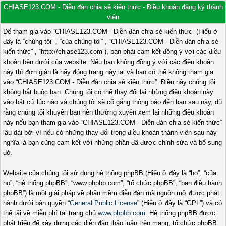
CHIASE123.COM - Diễn đàn chia sẻ kiến thức - Điều khoản đăng ký thành
viên
Để tham gia vào “CHIASE123.COM - Diễn đàn chia sẻ kiến thức” (Hiểu ở
đây là “chúng tôi” , “của chúng tôi” , “CHIASE123.COM - Diễn đàn chia sẻ
kiến thức” , “http://chiase123.com”), bạn phải cam kết đồng ý với các điều
khoản bên dưới của website. Nếu bạn không đồng ý với các điều khoản
này thì đơn giản là hãy đóng trang này lại và bạn có thể không tham gia
vào “CHIASE123.COM - Diễn đàn chia sẻ kiến thức”. Điều này chúng tôi
không bắt buộc bạn. Chúng tôi có thể thay đổi lại những điều khoản này
vào bất cứ lúc nào và chúng tôi sẽ cố gắng thông báo đến bạn sau này, dù
rằng chúng tôi khuyên bạn nên thường xuyên xem lại những điều khoản
này nếu bạn tham gia vào “CHIASE123.COM - Diễn đàn chia sẻ kiến thức”
lâu dài bởi vì nếu có những thay đổi trong điều khoản thành viên sau này
nghĩa là bạn cũng cam kết với những phần đã được chỉnh sửa và bổ sung
đó.
Website của chúng tôi sử dụng hệ thống phpBB (Hiểu ở đây là “họ”, “của
họ”, “hệ thống phpBB”, “www.phpbb.com”, “tổ chức phpBB”, “ban điều hành
phpBB”) là một giải pháp về phần mềm diễn đàn mã nguồn mở được phát
hành dưới bản quyền “
General Public License
” (Hiểu ở đây là “GPL”) và có
thể tải về miễn phí tại trang chủ
www.phpbb.com
. Hệ thống phpBB được
phát triển để xây dựng các diễn đàn thảo luận trên mạng, tổ chức phpBB