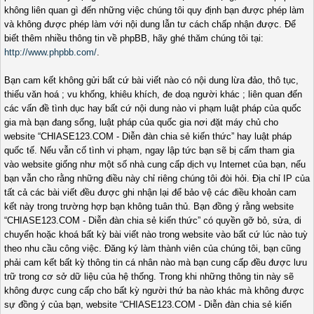
không liên quan gì đến những việc chúng tôi quy định bạn được phép làm
và không được phép làm với nội dung lẫn tư cách chấp nhận được. Để
biết thêm nhiều thông tin về phpBB, hãy ghé thăm chúng tôi tại:
http://www.phpbb.com/
.
Bạn cam kết không gửi bất cứ bài viết nào có nội dung lừa đảo, thô tục,
thiếu văn hoá ; vu khống, khiêu khích, đe doạ người khác ; liên quan đến
các vấn đề tình dục hay bất cứ nội dung nào vi phạm luật pháp của quốc
gia mà bạn đang sống, luật pháp của quốc gia nơi đặt máy chủ cho
website “CHIASE123.COM - Diễn đàn chia sẻ kiến thức” hay luật pháp
quốc tế. Nếu vẫn cố tình vi phạm, ngay lập tức bạn sẽ bị cấm tham gia
vào website giống như một số nhà cung cấp dịch vụ Internet của bạn, nếu
bạn vẫn cho rằng những điều này chỉ riêng chúng tôi đòi hỏi. Địa chỉ IP của
tất cả các bài viết đều được ghi nhận lại để bảo vệ các điều khoản cam
kết này trong trường hợp bạn không tuân thủ. Bạn đồng ý rằng website
“CHIASE123.COM - Diễn đàn chia sẻ kiến thức” có quyền gỡ bỏ, sửa, di
chuyển hoặc khoá bất kỳ bài viết nào trong website vào bất cứ lúc nào tuỳ
theo nhu cầu công việc. Đăng ký làm thành viên của chúng tôi, bạn cũng
phải cam kết bất kỳ thông tin cá nhân nào mà bạn cung cấp đều được lưu
trữ trong cơ sở dữ liệu của hệ thống. Trong khi những thông tin này sẽ
không được cung cấp cho bất kỳ người thứ ba nào khác mà không được
sự đồng ý của bạn, website “CHIASE123.COM - Diễn đàn chia sẻ kiến