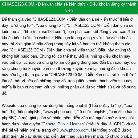
CHIASE123.COM - Diễn đàn chia sẻ kiến thức - Điều khoản đăng ký thành
viên
Để tham gia vào “CHIASE123.COM - Diễn đàn chia sẻ kiến thức” (Hiểu ở
đây là “chúng tôi” , “của chúng tôi” , “CHIASE123.COM - Diễn đàn chia sẻ
kiến thức” , “http://chiase123.com”), bạn phải cam kết đồng ý với các điều
khoản bên dưới của website. Nếu bạn không đồng ý với các điều khoản
này thì đơn giản là hãy đóng trang này lại và bạn có thể không tham gia
vào “CHIASE123.COM - Diễn đàn chia sẻ kiến thức”. Điều này chúng tôi
không bắt buộc bạn. Chúng tôi có thể thay đổi lại những điều khoản này
vào bất cứ lúc nào và chúng tôi sẽ cố gắng thông báo đến bạn sau này, dù
rằng chúng tôi khuyên bạn nên thường xuyên xem lại những điều khoản
này nếu bạn tham gia vào “CHIASE123.COM - Diễn đàn chia sẻ kiến thức”
lâu dài bởi vì nếu có những thay đổi trong điều khoản thành viên sau này
nghĩa là bạn cũng cam kết với những phần đã được chỉnh sửa và bổ sung
đó.
Website của chúng tôi sử dụng hệ thống phpBB (Hiểu ở đây là “họ”, “của
họ”, “hệ thống phpBB”, “www.phpbb.com”, “tổ chức phpBB”, “ban điều hành
phpBB”) là một giải pháp về phần mềm diễn đàn mã nguồn mở được phát
hành dưới bản quyền “
General Public License
” (Hiểu ở đây là “GPL”) và có
thể tải về miễn phí tại trang chủ
www.phpbb.com
. Hệ thống phpBB được
phát triển để xây dựng các diễn đàn thảo luận trên mạng, tổ chức phpBB