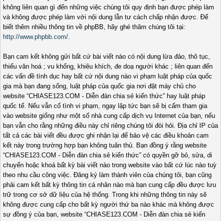
không liên quan gì đến những việc chúng tôi quy định bạn được phép làm
và không được phép làm với nội dung lẫn tư cách chấp nhận được. Để
biết thêm nhiều thông tin về phpBB, hãy ghé thăm chúng tôi tại:
http://www.phpbb.com/
.
Bạn cam kết không gửi bất cứ bài viết nào có nội dung lừa đảo, thô tục,
thiếu văn hoá ; vu khống, khiêu khích, đe doạ người khác ; liên quan đến
các vấn đề tình dục hay bất cứ nội dung nào vi phạm luật pháp của quốc
gia mà bạn đang sống, luật pháp của quốc gia nơi đặt máy chủ cho
website “CHIASE123.COM - Diễn đàn chia sẻ kiến thức” hay luật pháp
quốc tế. Nếu vẫn cố tình vi phạm, ngay lập tức bạn sẽ bị cấm tham gia
vào website giống như một số nhà cung cấp dịch vụ Internet của bạn, nếu
bạn vẫn cho rằng những điều này chỉ riêng chúng tôi đòi hỏi. Địa chỉ IP của
tất cả các bài viết đều được ghi nhận lại để bảo vệ các điều khoản cam
kết này trong trường hợp bạn không tuân thủ. Bạn đồng ý rằng website
“CHIASE123.COM - Diễn đàn chia sẻ kiến thức” có quyền gỡ bỏ, sửa, di
chuyển hoặc khoá bất kỳ bài viết nào trong website vào bất cứ lúc nào tuỳ
theo nhu cầu công việc. Đăng ký làm thành viên của chúng tôi, bạn cũng
phải cam kết bất kỳ thông tin cá nhân nào mà bạn cung cấp đều được lưu
trữ trong cơ sở dữ liệu của hệ thống. Trong khi những thông tin này sẽ
không được cung cấp cho bất kỳ người thứ ba nào khác mà không được
sự đồng ý của bạn, website “CHIASE123.COM - Diễn đàn chia sẻ kiến