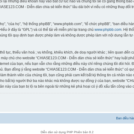
đổi lại những điều khoản này vào bất cứ lúc nào và chúng tôi sẽ cố gắng thông bá
ASE123.COM - Diễn đàn chia sẻ kiến thức” lâu dài bởi vì nếu có những thay đổi t
“họ”, “của họ”, “hệ thống phpBB”, “www.phpbb.com”, “tổ chức phpBB”, “ban điều 
(Hiểu ở đây là “GPL”) và có thể tải về miễn phí tại trang chủ
www.phpbb.com
. Hệ th
húng tôi quy định bạn được phép làm và không được phép làm với nội dung lẫn tư 
thô tục, thiếu văn hoá ; vu khống, khiêu khích, đe doạ người khác ; liên quan đến 
 máy chủ cho website “CHIASE123.COM - Diễn đàn chia sẻ kiến thức” hay luật pháp
rnet của bạn, nếu bạn vẫn cho rằng những điều này chỉ riêng chúng tôi đòi hỏi. Địa
ủ. Bạn đồng ý rằng website “CHIASE123.COM - Diễn đàn chia sẻ kiến thức” có quyề
 làm thành viên của chúng tôi, bạn cũng phải cam kết bất kỳ thông tin cá nhân nào
 cho bất kỳ người thứ ba nào khác mà không được sự đồng ý của bạn, website “CH
ân này của bạn bị lộ ra bên ngoài từ những kẻ phá hoại có ý đồ xấu tấn công vào c
Ban điều hà
Diễn đàn sử dụng PHP Phiên bản 8.2