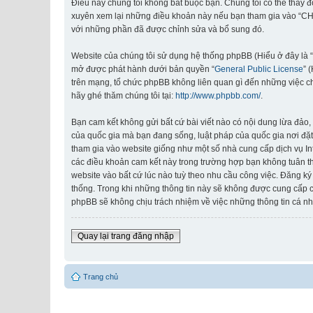
Điều này chúng tôi không bắt buộc bạn. Chúng tôi có thể thay 
xuyên xem lại những điều khoản này nếu bạn tham gia vào “CHI
với những phần đã được chỉnh sửa và bổ sung đó.
Website của chúng tôi sử dụng hệ thống phpBB (Hiểu ở đây là 
mở được phát hành dưới bản quyền “
General Public License
” 
trên mạng, tổ chức phpBB không liên quan gì đến những việc c
hãy ghé thăm chúng tôi tại:
http://www.phpbb.com/
.
Bạn cam kết không gửi bất cứ bài viết nào có nội dung lừa đảo, 
của quốc gia mà bạn đang sống, luật pháp của quốc gia nơi đặt
tham gia vào website giống như một số nhà cung cấp dịch vụ Inte
các điều khoản cam kết này trong trường hợp bạn không tuân th
website vào bất cứ lúc nào tuỳ theo nhu cầu công việc. Đăng ký
thống. Trong khi những thông tin này sẽ không được cung cấp
phpBB sẽ không chịu trách nhiệm về việc những thông tin cá nh
Quay lại trang đăng nhập
Trang chủ