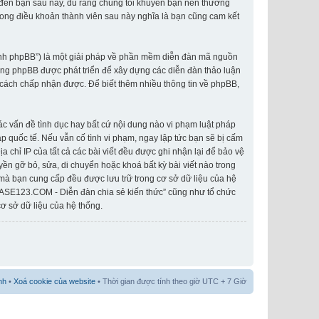
o đến bạn sau này, dù rằng chúng tôi khuyên bạn nên thường
rong điều khoản thành viên sau này nghĩa là bạn cũng cam kết
hành phpBB”) là một giải pháp về phần mềm diễn đàn mã nguồn
ống phpBB được phát triển để xây dựng các diễn đàn thảo luận
cách chấp nhận được. Để biết thêm nhiều thông tin về phpBB,
các vấn đề tình dục hay bất cứ nội dung nào vi phạm luật pháp
 quốc tế. Nếu vẫn cố tình vi phạm, ngay lập tức bạn sẽ bị cấm
 chỉ IP của tất cả các bài viết đều được ghi nhận lại để bảo vệ
n gỡ bỏ, sửa, di chuyển hoặc khoá bất kỳ bài viết nào trong
 mà bạn cung cấp đều được lưu trữ trong cơ sở dữ liệu của hệ
IASE123.COM - Diễn đàn chia sẻ kiến thức” cũng như tổ chức
ơ sở dữ liệu của hệ thống.
nh
•
Xoá cookie của website
• Thời gian được tính theo giờ UTC + 7 Giờ