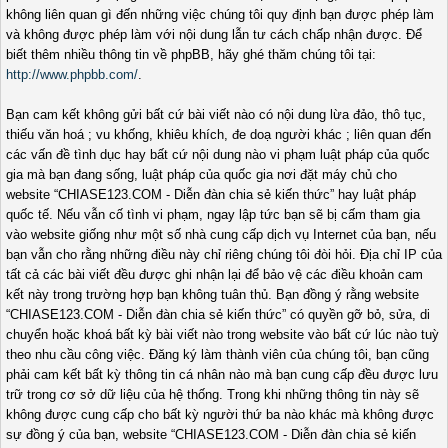
không liên quan gì đến những việc chúng tôi quy định bạn được phép làm
và không được phép làm với nội dung lẫn tư cách chấp nhận được. Để
biết thêm nhiều thông tin về phpBB, hãy ghé thăm chúng tôi tại:
http://www.phpbb.com/
.
Bạn cam kết không gửi bất cứ bài viết nào có nội dung lừa đảo, thô tục,
thiếu văn hoá ; vu khống, khiêu khích, đe doạ người khác ; liên quan đến
các vấn đề tình dục hay bất cứ nội dung nào vi phạm luật pháp của quốc
gia mà bạn đang sống, luật pháp của quốc gia nơi đặt máy chủ cho
website “CHIASE123.COM - Diễn đàn chia sẻ kiến thức” hay luật pháp
quốc tế. Nếu vẫn cố tình vi phạm, ngay lập tức bạn sẽ bị cấm tham gia
vào website giống như một số nhà cung cấp dịch vụ Internet của bạn, nếu
bạn vẫn cho rằng những điều này chỉ riêng chúng tôi đòi hỏi. Địa chỉ IP của
tất cả các bài viết đều được ghi nhận lại để bảo vệ các điều khoản cam
kết này trong trường hợp bạn không tuân thủ. Bạn đồng ý rằng website
“CHIASE123.COM - Diễn đàn chia sẻ kiến thức” có quyền gỡ bỏ, sửa, di
chuyển hoặc khoá bất kỳ bài viết nào trong website vào bất cứ lúc nào tuỳ
theo nhu cầu công việc. Đăng ký làm thành viên của chúng tôi, bạn cũng
phải cam kết bất kỳ thông tin cá nhân nào mà bạn cung cấp đều được lưu
trữ trong cơ sở dữ liệu của hệ thống. Trong khi những thông tin này sẽ
không được cung cấp cho bất kỳ người thứ ba nào khác mà không được
sự đồng ý của bạn, website “CHIASE123.COM - Diễn đàn chia sẻ kiến