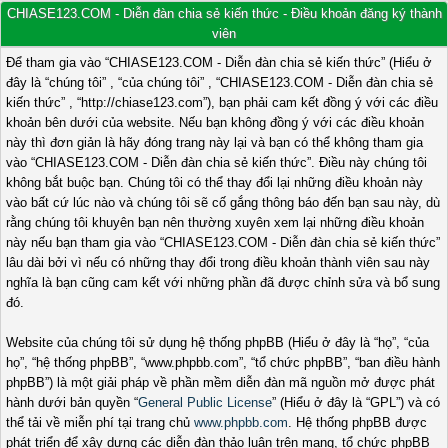
CHIASE123.COM - Diễn đàn chia sẻ kiến thức - Điều khoản đăng ký thành
viên
Để tham gia vào “CHIASE123.COM - Diễn đàn chia sẻ kiến thức” (Hiểu ở
đây là “chúng tôi” , “của chúng tôi” , “CHIASE123.COM - Diễn đàn chia sẻ
kiến thức” , “http://chiase123.com”), bạn phải cam kết đồng ý với các điều
khoản bên dưới của website. Nếu bạn không đồng ý với các điều khoản
này thì đơn giản là hãy đóng trang này lại và bạn có thể không tham gia
vào “CHIASE123.COM - Diễn đàn chia sẻ kiến thức”. Điều này chúng tôi
không bắt buộc bạn. Chúng tôi có thể thay đổi lại những điều khoản này
vào bất cứ lúc nào và chúng tôi sẽ cố gắng thông báo đến bạn sau này, dù
rằng chúng tôi khuyên bạn nên thường xuyên xem lại những điều khoản
này nếu bạn tham gia vào “CHIASE123.COM - Diễn đàn chia sẻ kiến thức”
lâu dài bởi vì nếu có những thay đổi trong điều khoản thành viên sau này
nghĩa là bạn cũng cam kết với những phần đã được chỉnh sửa và bổ sung
đó.
Website của chúng tôi sử dụng hệ thống phpBB (Hiểu ở đây là “họ”, “của
họ”, “hệ thống phpBB”, “www.phpbb.com”, “tổ chức phpBB”, “ban điều hành
phpBB”) là một giải pháp về phần mềm diễn đàn mã nguồn mở được phát
hành dưới bản quyền “
General Public License
” (Hiểu ở đây là “GPL”) và có
thể tải về miễn phí tại trang chủ
www.phpbb.com
. Hệ thống phpBB được
phát triển để xây dựng các diễn đàn thảo luận trên mạng, tổ chức phpBB