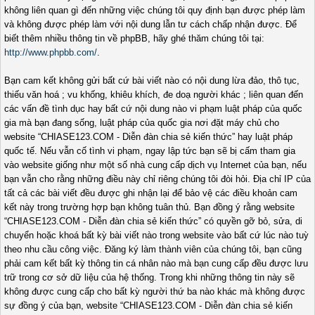
không liên quan gì đến những việc chúng tôi quy định bạn được phép làm
và không được phép làm với nội dung lẫn tư cách chấp nhận được. Để
biết thêm nhiều thông tin về phpBB, hãy ghé thăm chúng tôi tại:
http://www.phpbb.com/
.
Bạn cam kết không gửi bất cứ bài viết nào có nội dung lừa đảo, thô tục,
thiếu văn hoá ; vu khống, khiêu khích, đe doạ người khác ; liên quan đến
các vấn đề tình dục hay bất cứ nội dung nào vi phạm luật pháp của quốc
gia mà bạn đang sống, luật pháp của quốc gia nơi đặt máy chủ cho
website “CHIASE123.COM - Diễn đàn chia sẻ kiến thức” hay luật pháp
quốc tế. Nếu vẫn cố tình vi phạm, ngay lập tức bạn sẽ bị cấm tham gia
vào website giống như một số nhà cung cấp dịch vụ Internet của bạn, nếu
bạn vẫn cho rằng những điều này chỉ riêng chúng tôi đòi hỏi. Địa chỉ IP của
tất cả các bài viết đều được ghi nhận lại để bảo vệ các điều khoản cam
kết này trong trường hợp bạn không tuân thủ. Bạn đồng ý rằng website
“CHIASE123.COM - Diễn đàn chia sẻ kiến thức” có quyền gỡ bỏ, sửa, di
chuyển hoặc khoá bất kỳ bài viết nào trong website vào bất cứ lúc nào tuỳ
theo nhu cầu công việc. Đăng ký làm thành viên của chúng tôi, bạn cũng
phải cam kết bất kỳ thông tin cá nhân nào mà bạn cung cấp đều được lưu
trữ trong cơ sở dữ liệu của hệ thống. Trong khi những thông tin này sẽ
không được cung cấp cho bất kỳ người thứ ba nào khác mà không được
sự đồng ý của bạn, website “CHIASE123.COM - Diễn đàn chia sẻ kiến