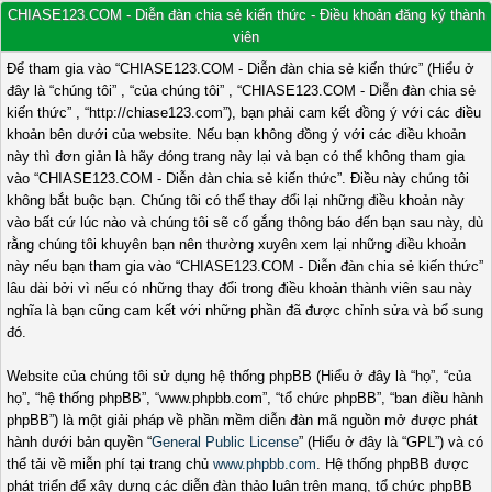
CHIASE123.COM - Diễn đàn chia sẻ kiến thức - Điều khoản đăng ký thành
viên
Để tham gia vào “CHIASE123.COM - Diễn đàn chia sẻ kiến thức” (Hiểu ở
đây là “chúng tôi” , “của chúng tôi” , “CHIASE123.COM - Diễn đàn chia sẻ
kiến thức” , “http://chiase123.com”), bạn phải cam kết đồng ý với các điều
khoản bên dưới của website. Nếu bạn không đồng ý với các điều khoản
này thì đơn giản là hãy đóng trang này lại và bạn có thể không tham gia
vào “CHIASE123.COM - Diễn đàn chia sẻ kiến thức”. Điều này chúng tôi
không bắt buộc bạn. Chúng tôi có thể thay đổi lại những điều khoản này
vào bất cứ lúc nào và chúng tôi sẽ cố gắng thông báo đến bạn sau này, dù
rằng chúng tôi khuyên bạn nên thường xuyên xem lại những điều khoản
này nếu bạn tham gia vào “CHIASE123.COM - Diễn đàn chia sẻ kiến thức”
lâu dài bởi vì nếu có những thay đổi trong điều khoản thành viên sau này
nghĩa là bạn cũng cam kết với những phần đã được chỉnh sửa và bổ sung
đó.
Website của chúng tôi sử dụng hệ thống phpBB (Hiểu ở đây là “họ”, “của
họ”, “hệ thống phpBB”, “www.phpbb.com”, “tổ chức phpBB”, “ban điều hành
phpBB”) là một giải pháp về phần mềm diễn đàn mã nguồn mở được phát
hành dưới bản quyền “
General Public License
” (Hiểu ở đây là “GPL”) và có
thể tải về miễn phí tại trang chủ
www.phpbb.com
. Hệ thống phpBB được
phát triển để xây dựng các diễn đàn thảo luận trên mạng, tổ chức phpBB