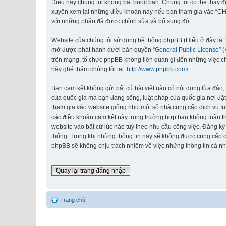
Điều này chúng tôi không bắt buộc bạn. Chúng tôi có thể thay 
xuyên xem lại những điều khoản này nếu bạn tham gia vào “CHI
với những phần đã được chỉnh sửa và bổ sung đó.
Website của chúng tôi sử dụng hệ thống phpBB (Hiểu ở đây là 
mở được phát hành dưới bản quyền “
General Public License
” 
trên mạng, tổ chức phpBB không liên quan gì đến những việc c
hãy ghé thăm chúng tôi tại:
http://www.phpbb.com/
.
Bạn cam kết không gửi bất cứ bài viết nào có nội dung lừa đảo, 
của quốc gia mà bạn đang sống, luật pháp của quốc gia nơi đặt
tham gia vào website giống như một số nhà cung cấp dịch vụ Inte
các điều khoản cam kết này trong trường hợp bạn không tuân th
website vào bất cứ lúc nào tuỳ theo nhu cầu công việc. Đăng ký
thống. Trong khi những thông tin này sẽ không được cung cấp
phpBB sẽ không chịu trách nhiệm về việc những thông tin cá nh
Quay lại trang đăng nhập
Trang chủ