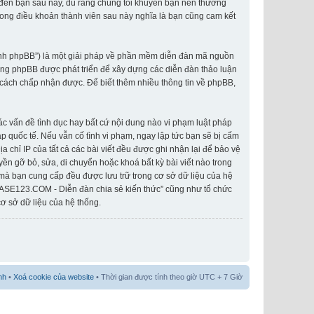
o đến bạn sau này, dù rằng chúng tôi khuyên bạn nên thường
rong điều khoản thành viên sau này nghĩa là bạn cũng cam kết
hành phpBB”) là một giải pháp về phần mềm diễn đàn mã nguồn
ống phpBB được phát triển để xây dựng các diễn đàn thảo luận
cách chấp nhận được. Để biết thêm nhiều thông tin về phpBB,
các vấn đề tình dục hay bất cứ nội dung nào vi phạm luật pháp
 quốc tế. Nếu vẫn cố tình vi phạm, ngay lập tức bạn sẽ bị cấm
 chỉ IP của tất cả các bài viết đều được ghi nhận lại để bảo vệ
n gỡ bỏ, sửa, di chuyển hoặc khoá bất kỳ bài viết nào trong
 mà bạn cung cấp đều được lưu trữ trong cơ sở dữ liệu của hệ
IASE123.COM - Diễn đàn chia sẻ kiến thức” cũng như tổ chức
ơ sở dữ liệu của hệ thống.
nh
•
Xoá cookie của website
• Thời gian được tính theo giờ UTC + 7 Giờ