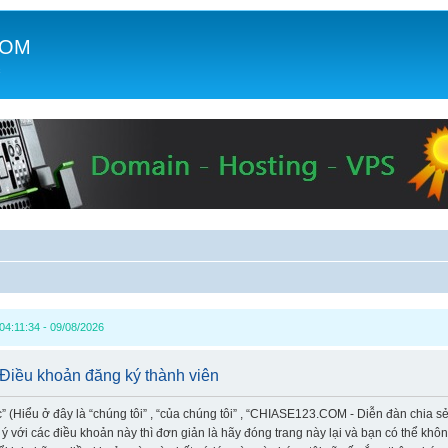
COM
c
04:11:34 - 09/08/2026
Điều khoản đăng ký thành viên
Hiểu ở đây là “chúng tôi” , “của chúng tôi” , “CHIASE123.COM - Diễn đàn chia sẻ k
 với các điều khoản này thì đơn giản là hãy đóng trang này lại và bạn có thể kh