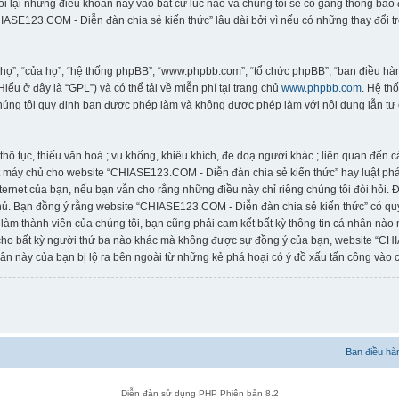
đổi lại những điều khoản này vào bất cứ lúc nào và chúng tôi sẽ cố gắng thông bá
ASE123.COM - Diễn đàn chia sẻ kiến thức” lâu dài bởi vì nếu có những thay đổi t
“họ”, “của họ”, “hệ thống phpBB”, “www.phpbb.com”, “tổ chức phpBB”, “ban điều 
(Hiểu ở đây là “GPL”) và có thể tải về miễn phí tại trang chủ
www.phpbb.com
. Hệ th
húng tôi quy định bạn được phép làm và không được phép làm với nội dung lẫn tư 
thô tục, thiếu văn hoá ; vu khống, khiêu khích, đe doạ người khác ; liên quan đến 
 máy chủ cho website “CHIASE123.COM - Diễn đàn chia sẻ kiến thức” hay luật pháp
rnet của bạn, nếu bạn vẫn cho rằng những điều này chỉ riêng chúng tôi đòi hỏi. Địa
ủ. Bạn đồng ý rằng website “CHIASE123.COM - Diễn đàn chia sẻ kiến thức” có quyề
 làm thành viên của chúng tôi, bạn cũng phải cam kết bất kỳ thông tin cá nhân nào
 cho bất kỳ người thứ ba nào khác mà không được sự đồng ý của bạn, website “CH
ân này của bạn bị lộ ra bên ngoài từ những kẻ phá hoại có ý đồ xấu tấn công vào c
Ban điều hà
Diễn đàn sử dụng PHP Phiên bản 8.2