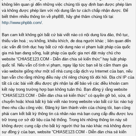
không liên quan gì đến những việc chúng tôi quy định bạn được phép làm
và không được phép làm với nội dung lẫn tư cách chấp nhận được. Để
biết thêm nhiều thông tin về phpBB, hãy ghé thăm chúng tôi tại:
http://www.phpbb.com/
.
Bạn cam kết không gửi bất cứ bài viết nào có nội dung lừa đảo, thô tục,
thiếu văn hoá ; vu khống, khiêu khích, đe doạ người khác ; liên quan đến
các vấn đề tình dục hay bất cứ nội dung nào vi phạm luật pháp của quốc
gia mà bạn đang sống, luật pháp của quốc gia nơi đặt máy chủ cho
website “CHIASE123.COM - Diễn đàn chia sẻ kiến thức” hay luật pháp
quốc tế. Nếu vẫn cố tình vi phạm, ngay lập tức bạn sẽ bị cấm tham gia
vào website giống như một số nhà cung cấp dịch vụ Internet của bạn, nếu
bạn vẫn cho rằng những điều này chỉ riêng chúng tôi đòi hỏi. Địa chỉ IP của
tất cả các bài viết đều được ghi nhận lại để bảo vệ các điều khoản cam
kết này trong trường hợp bạn không tuân thủ. Bạn đồng ý rằng website
“CHIASE123.COM - Diễn đàn chia sẻ kiến thức” có quyền gỡ bỏ, sửa, di
chuyển hoặc khoá bất kỳ bài viết nào trong website vào bất cứ lúc nào tuỳ
theo nhu cầu công việc. Đăng ký làm thành viên của chúng tôi, bạn cũng
phải cam kết bất kỳ thông tin cá nhân nào mà bạn cung cấp đều được lưu
trữ trong cơ sở dữ liệu của hệ thống. Trong khi những thông tin này sẽ
không được cung cấp cho bất kỳ người thứ ba nào khác mà không được
sự đồng ý của bạn, website “CHIASE123.COM - Diễn đàn chia sẻ kiến