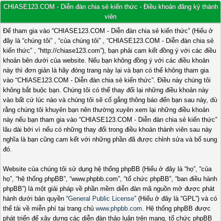
CHIASE123.COM - Diễn đàn chia sẻ kiến thức - Điều khoản đăng ký thành
viên
Để tham gia vào “CHIASE123.COM - Diễn đàn chia sẻ kiến thức” (Hiểu ở
đây là “chúng tôi” , “của chúng tôi” , “CHIASE123.COM - Diễn đàn chia sẻ
kiến thức” , “http://chiase123.com”), bạn phải cam kết đồng ý với các điều
khoản bên dưới của website. Nếu bạn không đồng ý với các điều khoản
này thì đơn giản là hãy đóng trang này lại và bạn có thể không tham gia
vào “CHIASE123.COM - Diễn đàn chia sẻ kiến thức”. Điều này chúng tôi
không bắt buộc bạn. Chúng tôi có thể thay đổi lại những điều khoản này
vào bất cứ lúc nào và chúng tôi sẽ cố gắng thông báo đến bạn sau này, dù
rằng chúng tôi khuyên bạn nên thường xuyên xem lại những điều khoản
này nếu bạn tham gia vào “CHIASE123.COM - Diễn đàn chia sẻ kiến thức”
lâu dài bởi vì nếu có những thay đổi trong điều khoản thành viên sau này
nghĩa là bạn cũng cam kết với những phần đã được chỉnh sửa và bổ sung
đó.
Website của chúng tôi sử dụng hệ thống phpBB (Hiểu ở đây là “họ”, “của
họ”, “hệ thống phpBB”, “www.phpbb.com”, “tổ chức phpBB”, “ban điều hành
phpBB”) là một giải pháp về phần mềm diễn đàn mã nguồn mở được phát
hành dưới bản quyền “
General Public License
” (Hiểu ở đây là “GPL”) và có
thể tải về miễn phí tại trang chủ
www.phpbb.com
. Hệ thống phpBB được
phát triển để xây dựng các diễn đàn thảo luận trên mạng, tổ chức phpBB