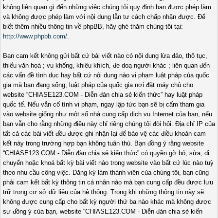
không liên quan gì đến những việc chúng tôi quy định bạn được phép làm
và không được phép làm với nội dung lẫn tư cách chấp nhận được. Để
biết thêm nhiều thông tin về phpBB, hãy ghé thăm chúng tôi tại:
http://www.phpbb.com/
.
Bạn cam kết không gửi bất cứ bài viết nào có nội dung lừa đảo, thô tục,
thiếu văn hoá ; vu khống, khiêu khích, đe doạ người khác ; liên quan đến
các vấn đề tình dục hay bất cứ nội dung nào vi phạm luật pháp của quốc
gia mà bạn đang sống, luật pháp của quốc gia nơi đặt máy chủ cho
website “CHIASE123.COM - Diễn đàn chia sẻ kiến thức” hay luật pháp
quốc tế. Nếu vẫn cố tình vi phạm, ngay lập tức bạn sẽ bị cấm tham gia
vào website giống như một số nhà cung cấp dịch vụ Internet của bạn, nếu
bạn vẫn cho rằng những điều này chỉ riêng chúng tôi đòi hỏi. Địa chỉ IP của
tất cả các bài viết đều được ghi nhận lại để bảo vệ các điều khoản cam
kết này trong trường hợp bạn không tuân thủ. Bạn đồng ý rằng website
“CHIASE123.COM - Diễn đàn chia sẻ kiến thức” có quyền gỡ bỏ, sửa, di
chuyển hoặc khoá bất kỳ bài viết nào trong website vào bất cứ lúc nào tuỳ
theo nhu cầu công việc. Đăng ký làm thành viên của chúng tôi, bạn cũng
phải cam kết bất kỳ thông tin cá nhân nào mà bạn cung cấp đều được lưu
trữ trong cơ sở dữ liệu của hệ thống. Trong khi những thông tin này sẽ
không được cung cấp cho bất kỳ người thứ ba nào khác mà không được
sự đồng ý của bạn, website “CHIASE123.COM - Diễn đàn chia sẻ kiến