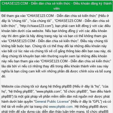
CHIASE123.COM - Diễn đàn chia sẻ kiến thức - Điều khoản đăng ký thành
viên
Để tham gia vào “CHIASE123.COM - Diễn đàn chia sẻ kiến thức” (Hiểu ở
đây là “chúng tôi” , “của chúng tôi” , “CHIASE123.COM - Diễn đàn chia sẻ
kiến thức” , “http://chiase123.com”), bạn phải cam kết đồng ý với các điều
khoản bên dưới của website. Nếu bạn không đồng ý với các điều khoản
này thì đơn giản là hãy đóng trang này lại và bạn có thể không tham gia
vào “CHIASE123.COM - Diễn đàn chia sẻ kiến thức”. Điều này chúng tôi
không bắt buộc bạn. Chúng tôi có thể thay đổi lại những điều khoản này
vào bất cứ lúc nào và chúng tôi sẽ cố gắng thông báo đến bạn sau này, dù
rằng chúng tôi khuyên bạn nên thường xuyên xem lại những điều khoản
này nếu bạn tham gia vào “CHIASE123.COM - Diễn đàn chia sẻ kiến thức”
lâu dài bởi vì nếu có những thay đổi trong điều khoản thành viên sau này
nghĩa là bạn cũng cam kết với những phần đã được chỉnh sửa và bổ sung
đó.
Website của chúng tôi sử dụng hệ thống phpBB (Hiểu ở đây là “họ”, “của
họ”, “hệ thống phpBB”, “www.phpbb.com”, “tổ chức phpBB”, “ban điều hành
phpBB”) là một giải pháp về phần mềm diễn đàn mã nguồn mở được phát
hành dưới bản quyền “
General Public License
” (Hiểu ở đây là “GPL”) và có
thể tải về miễn phí tại trang chủ
www.phpbb.com
. Hệ thống phpBB được
phát triển để xây dựng các diễn đàn thảo luận trên mạng, tổ chức phpBB