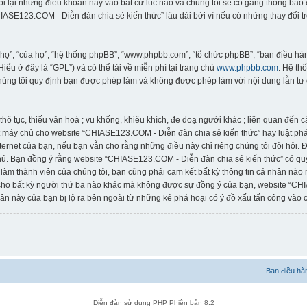
đổi lại những điều khoản này vào bất cứ lúc nào và chúng tôi sẽ cố gắng thông bá
ASE123.COM - Diễn đàn chia sẻ kiến thức” lâu dài bởi vì nếu có những thay đổi t
“họ”, “của họ”, “hệ thống phpBB”, “www.phpbb.com”, “tổ chức phpBB”, “ban điều 
(Hiểu ở đây là “GPL”) và có thể tải về miễn phí tại trang chủ
www.phpbb.com
. Hệ th
húng tôi quy định bạn được phép làm và không được phép làm với nội dung lẫn tư 
thô tục, thiếu văn hoá ; vu khống, khiêu khích, đe doạ người khác ; liên quan đến 
 máy chủ cho website “CHIASE123.COM - Diễn đàn chia sẻ kiến thức” hay luật pháp
rnet của bạn, nếu bạn vẫn cho rằng những điều này chỉ riêng chúng tôi đòi hỏi. Địa
ủ. Bạn đồng ý rằng website “CHIASE123.COM - Diễn đàn chia sẻ kiến thức” có quyề
 làm thành viên của chúng tôi, bạn cũng phải cam kết bất kỳ thông tin cá nhân nào
 cho bất kỳ người thứ ba nào khác mà không được sự đồng ý của bạn, website “CH
ân này của bạn bị lộ ra bên ngoài từ những kẻ phá hoại có ý đồ xấu tấn công vào c
Ban điều hà
Diễn đàn sử dụng PHP Phiên bản 8.2