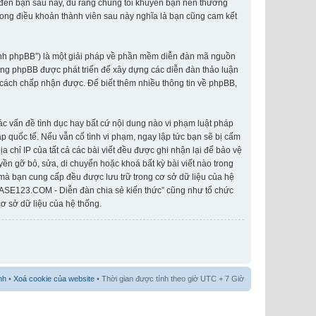
o đến bạn sau này, dù rằng chúng tôi khuyên bạn nên thường
rong điều khoản thành viên sau này nghĩa là bạn cũng cam kết
hành phpBB”) là một giải pháp về phần mềm diễn đàn mã nguồn
ống phpBB được phát triển để xây dựng các diễn đàn thảo luận
cách chấp nhận được. Để biết thêm nhiều thông tin về phpBB,
các vấn đề tình dục hay bất cứ nội dung nào vi phạm luật pháp
 quốc tế. Nếu vẫn cố tình vi phạm, ngay lập tức bạn sẽ bị cấm
 chỉ IP của tất cả các bài viết đều được ghi nhận lại để bảo vệ
n gỡ bỏ, sửa, di chuyển hoặc khoá bất kỳ bài viết nào trong
 mà bạn cung cấp đều được lưu trữ trong cơ sở dữ liệu của hệ
IASE123.COM - Diễn đàn chia sẻ kiến thức” cũng như tổ chức
ơ sở dữ liệu của hệ thống.
nh
•
Xoá cookie của website
• Thời gian được tính theo giờ UTC + 7 Giờ