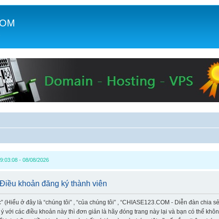
COM
c
9:03:08 - 08/08/2026
Điều khoản đăng ký thành viên
Hiểu ở đây là “chúng tôi” , “của chúng tôi” , “CHIASE123.COM - Diễn đàn chia sẻ k
 với các điều khoản này thì đơn giản là hãy đóng trang này lại và bạn có thể kh