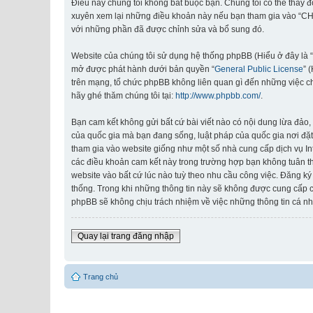
Điều này chúng tôi không bắt buộc bạn. Chúng tôi có thể thay 
xuyên xem lại những điều khoản này nếu bạn tham gia vào “CHI
với những phần đã được chỉnh sửa và bổ sung đó.
Website của chúng tôi sử dụng hệ thống phpBB (Hiểu ở đây là 
mở được phát hành dưới bản quyền “
General Public License
” 
trên mạng, tổ chức phpBB không liên quan gì đến những việc c
hãy ghé thăm chúng tôi tại:
http://www.phpbb.com/
.
Bạn cam kết không gửi bất cứ bài viết nào có nội dung lừa đảo, 
của quốc gia mà bạn đang sống, luật pháp của quốc gia nơi đặt
tham gia vào website giống như một số nhà cung cấp dịch vụ Inte
các điều khoản cam kết này trong trường hợp bạn không tuân th
website vào bất cứ lúc nào tuỳ theo nhu cầu công việc. Đăng ký
thống. Trong khi những thông tin này sẽ không được cung cấp
phpBB sẽ không chịu trách nhiệm về việc những thông tin cá nh
Quay lại trang đăng nhập
Trang chủ