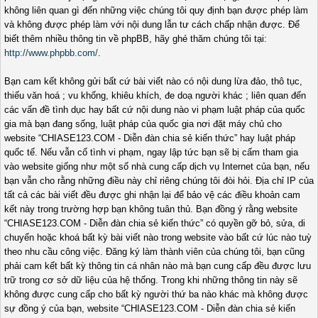
không liên quan gì đến những việc chúng tôi quy định bạn được phép làm
và không được phép làm với nội dung lẫn tư cách chấp nhận được. Để
biết thêm nhiều thông tin về phpBB, hãy ghé thăm chúng tôi tại:
http://www.phpbb.com/
.
Bạn cam kết không gửi bất cứ bài viết nào có nội dung lừa đảo, thô tục,
thiếu văn hoá ; vu khống, khiêu khích, đe doạ người khác ; liên quan đến
các vấn đề tình dục hay bất cứ nội dung nào vi phạm luật pháp của quốc
gia mà bạn đang sống, luật pháp của quốc gia nơi đặt máy chủ cho
website “CHIASE123.COM - Diễn đàn chia sẻ kiến thức” hay luật pháp
quốc tế. Nếu vẫn cố tình vi phạm, ngay lập tức bạn sẽ bị cấm tham gia
vào website giống như một số nhà cung cấp dịch vụ Internet của bạn, nếu
bạn vẫn cho rằng những điều này chỉ riêng chúng tôi đòi hỏi. Địa chỉ IP của
tất cả các bài viết đều được ghi nhận lại để bảo vệ các điều khoản cam
kết này trong trường hợp bạn không tuân thủ. Bạn đồng ý rằng website
“CHIASE123.COM - Diễn đàn chia sẻ kiến thức” có quyền gỡ bỏ, sửa, di
chuyển hoặc khoá bất kỳ bài viết nào trong website vào bất cứ lúc nào tuỳ
theo nhu cầu công việc. Đăng ký làm thành viên của chúng tôi, bạn cũng
phải cam kết bất kỳ thông tin cá nhân nào mà bạn cung cấp đều được lưu
trữ trong cơ sở dữ liệu của hệ thống. Trong khi những thông tin này sẽ
không được cung cấp cho bất kỳ người thứ ba nào khác mà không được
sự đồng ý của bạn, website “CHIASE123.COM - Diễn đàn chia sẻ kiến