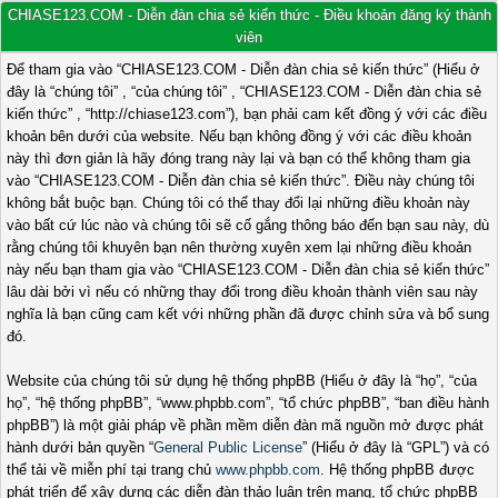
CHIASE123.COM - Diễn đàn chia sẻ kiến thức - Điều khoản đăng ký thành
viên
Để tham gia vào “CHIASE123.COM - Diễn đàn chia sẻ kiến thức” (Hiểu ở
đây là “chúng tôi” , “của chúng tôi” , “CHIASE123.COM - Diễn đàn chia sẻ
kiến thức” , “http://chiase123.com”), bạn phải cam kết đồng ý với các điều
khoản bên dưới của website. Nếu bạn không đồng ý với các điều khoản
này thì đơn giản là hãy đóng trang này lại và bạn có thể không tham gia
vào “CHIASE123.COM - Diễn đàn chia sẻ kiến thức”. Điều này chúng tôi
không bắt buộc bạn. Chúng tôi có thể thay đổi lại những điều khoản này
vào bất cứ lúc nào và chúng tôi sẽ cố gắng thông báo đến bạn sau này, dù
rằng chúng tôi khuyên bạn nên thường xuyên xem lại những điều khoản
này nếu bạn tham gia vào “CHIASE123.COM - Diễn đàn chia sẻ kiến thức”
lâu dài bởi vì nếu có những thay đổi trong điều khoản thành viên sau này
nghĩa là bạn cũng cam kết với những phần đã được chỉnh sửa và bổ sung
đó.
Website của chúng tôi sử dụng hệ thống phpBB (Hiểu ở đây là “họ”, “của
họ”, “hệ thống phpBB”, “www.phpbb.com”, “tổ chức phpBB”, “ban điều hành
phpBB”) là một giải pháp về phần mềm diễn đàn mã nguồn mở được phát
hành dưới bản quyền “
General Public License
” (Hiểu ở đây là “GPL”) và có
thể tải về miễn phí tại trang chủ
www.phpbb.com
. Hệ thống phpBB được
phát triển để xây dựng các diễn đàn thảo luận trên mạng, tổ chức phpBB