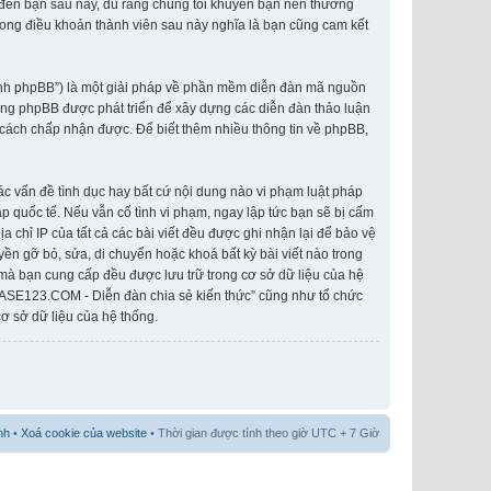
o đến bạn sau này, dù rằng chúng tôi khuyên bạn nên thường
rong điều khoản thành viên sau này nghĩa là bạn cũng cam kết
hành phpBB”) là một giải pháp về phần mềm diễn đàn mã nguồn
ống phpBB được phát triển để xây dựng các diễn đàn thảo luận
cách chấp nhận được. Để biết thêm nhiều thông tin về phpBB,
các vấn đề tình dục hay bất cứ nội dung nào vi phạm luật pháp
 quốc tế. Nếu vẫn cố tình vi phạm, ngay lập tức bạn sẽ bị cấm
 chỉ IP của tất cả các bài viết đều được ghi nhận lại để bảo vệ
n gỡ bỏ, sửa, di chuyển hoặc khoá bất kỳ bài viết nào trong
 mà bạn cung cấp đều được lưu trữ trong cơ sở dữ liệu của hệ
IASE123.COM - Diễn đàn chia sẻ kiến thức” cũng như tổ chức
ơ sở dữ liệu của hệ thống.
nh
•
Xoá cookie của website
• Thời gian được tính theo giờ UTC + 7 Giờ