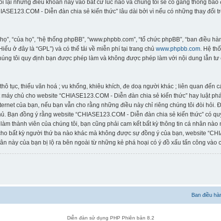
đổi lại những điều khoản này vào bất cứ lúc nào và chúng tôi sẽ cố gắng thông bá
ASE123.COM - Diễn đàn chia sẻ kiến thức” lâu dài bởi vì nếu có những thay đổi t
“họ”, “của họ”, “hệ thống phpBB”, “www.phpbb.com”, “tổ chức phpBB”, “ban điều 
(Hiểu ở đây là “GPL”) và có thể tải về miễn phí tại trang chủ
www.phpbb.com
. Hệ th
húng tôi quy định bạn được phép làm và không được phép làm với nội dung lẫn tư 
thô tục, thiếu văn hoá ; vu khống, khiêu khích, đe doạ người khác ; liên quan đến 
 máy chủ cho website “CHIASE123.COM - Diễn đàn chia sẻ kiến thức” hay luật pháp
rnet của bạn, nếu bạn vẫn cho rằng những điều này chỉ riêng chúng tôi đòi hỏi. Địa
ủ. Bạn đồng ý rằng website “CHIASE123.COM - Diễn đàn chia sẻ kiến thức” có quyề
 làm thành viên của chúng tôi, bạn cũng phải cam kết bất kỳ thông tin cá nhân nào
 cho bất kỳ người thứ ba nào khác mà không được sự đồng ý của bạn, website “CH
ân này của bạn bị lộ ra bên ngoài từ những kẻ phá hoại có ý đồ xấu tấn công vào c
Ban điều hà
Diễn đàn sử dụng PHP Phiên bản 8.2