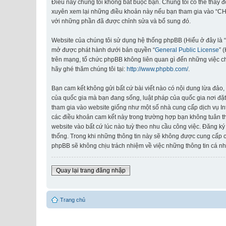
Điều này chúng tôi không bắt buộc bạn. Chúng tôi có thể thay 
xuyên xem lại những điều khoản này nếu bạn tham gia vào “CHI
với những phần đã được chỉnh sửa và bổ sung đó.
Website của chúng tôi sử dụng hệ thống phpBB (Hiểu ở đây là 
mở được phát hành dưới bản quyền “
General Public License
” 
trên mạng, tổ chức phpBB không liên quan gì đến những việc c
hãy ghé thăm chúng tôi tại:
http://www.phpbb.com/
.
Bạn cam kết không gửi bất cứ bài viết nào có nội dung lừa đảo, 
của quốc gia mà bạn đang sống, luật pháp của quốc gia nơi đặt
tham gia vào website giống như một số nhà cung cấp dịch vụ Inte
các điều khoản cam kết này trong trường hợp bạn không tuân th
website vào bất cứ lúc nào tuỳ theo nhu cầu công việc. Đăng ký
thống. Trong khi những thông tin này sẽ không được cung cấp
phpBB sẽ không chịu trách nhiệm về việc những thông tin cá nh
Quay lại trang đăng nhập
Trang chủ