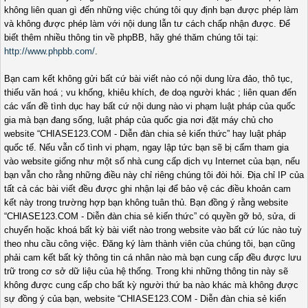
không liên quan gì đến những việc chúng tôi quy định bạn được phép làm
và không được phép làm với nội dung lẫn tư cách chấp nhận được. Để
biết thêm nhiều thông tin về phpBB, hãy ghé thăm chúng tôi tại:
http://www.phpbb.com/
.
Bạn cam kết không gửi bất cứ bài viết nào có nội dung lừa đảo, thô tục,
thiếu văn hoá ; vu khống, khiêu khích, đe doạ người khác ; liên quan đến
các vấn đề tình dục hay bất cứ nội dung nào vi phạm luật pháp của quốc
gia mà bạn đang sống, luật pháp của quốc gia nơi đặt máy chủ cho
website “CHIASE123.COM - Diễn đàn chia sẻ kiến thức” hay luật pháp
quốc tế. Nếu vẫn cố tình vi phạm, ngay lập tức bạn sẽ bị cấm tham gia
vào website giống như một số nhà cung cấp dịch vụ Internet của bạn, nếu
bạn vẫn cho rằng những điều này chỉ riêng chúng tôi đòi hỏi. Địa chỉ IP của
tất cả các bài viết đều được ghi nhận lại để bảo vệ các điều khoản cam
kết này trong trường hợp bạn không tuân thủ. Bạn đồng ý rằng website
“CHIASE123.COM - Diễn đàn chia sẻ kiến thức” có quyền gỡ bỏ, sửa, di
chuyển hoặc khoá bất kỳ bài viết nào trong website vào bất cứ lúc nào tuỳ
theo nhu cầu công việc. Đăng ký làm thành viên của chúng tôi, bạn cũng
phải cam kết bất kỳ thông tin cá nhân nào mà bạn cung cấp đều được lưu
trữ trong cơ sở dữ liệu của hệ thống. Trong khi những thông tin này sẽ
không được cung cấp cho bất kỳ người thứ ba nào khác mà không được
sự đồng ý của bạn, website “CHIASE123.COM - Diễn đàn chia sẻ kiến