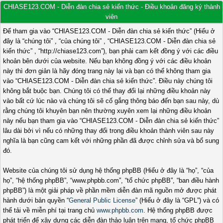
CHIASE123.COM - Diễn đàn chia sẻ kiến thức - Điều khoản đăng ký thành
viên
Để tham gia vào “CHIASE123.COM - Diễn đàn chia sẻ kiến thức” (Hiểu ở
đây là “chúng tôi” , “của chúng tôi” , “CHIASE123.COM - Diễn đàn chia sẻ
kiến thức” , “http://chiase123.com”), bạn phải cam kết đồng ý với các điều
khoản bên dưới của website. Nếu bạn không đồng ý với các điều khoản
này thì đơn giản là hãy đóng trang này lại và bạn có thể không tham gia
vào “CHIASE123.COM - Diễn đàn chia sẻ kiến thức”. Điều này chúng tôi
không bắt buộc bạn. Chúng tôi có thể thay đổi lại những điều khoản này
vào bất cứ lúc nào và chúng tôi sẽ cố gắng thông báo đến bạn sau này, dù
rằng chúng tôi khuyên bạn nên thường xuyên xem lại những điều khoản
này nếu bạn tham gia vào “CHIASE123.COM - Diễn đàn chia sẻ kiến thức”
lâu dài bởi vì nếu có những thay đổi trong điều khoản thành viên sau này
nghĩa là bạn cũng cam kết với những phần đã được chỉnh sửa và bổ sung
đó.
Website của chúng tôi sử dụng hệ thống phpBB (Hiểu ở đây là “họ”, “của
họ”, “hệ thống phpBB”, “www.phpbb.com”, “tổ chức phpBB”, “ban điều hành
phpBB”) là một giải pháp về phần mềm diễn đàn mã nguồn mở được phát
hành dưới bản quyền “
General Public License
” (Hiểu ở đây là “GPL”) và có
thể tải về miễn phí tại trang chủ
www.phpbb.com
. Hệ thống phpBB được
phát triển để xây dựng các diễn đàn thảo luận trên mạng, tổ chức phpBB